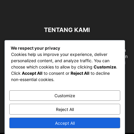
TENTANG KAMI
Sergapreborn merupakan sebuah Media Nasional yang
We respect your privacy
bergerak di ruang jurnalistik, sebagai entitas pemberian
Cookies help us improve your experience, deliver
ruang Publik, Media merupakan literasi mutlak diperlukan
personalized content, and analyze traffic. You can
sebagai kemampuan dasar berpikir kritis untuk hidup di
choose which cookies to allow by clicking
Customize
.
abad informasi.
Click
Accept All
to consent or
Reject All
to decline
non-essential cookies.
Hubungi kami:
contact@sergapreborn.id
Customize
IKUTI KAMI
Reject All
Accept All