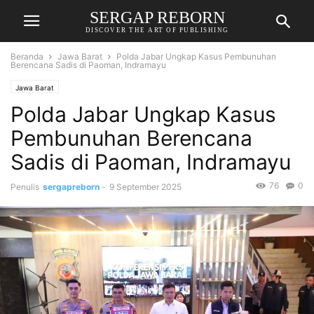
SERGAP REBORN
DISCOVER THE ART OF PUBLISHING
Beranda
Jawa Barat
Polda Jabar Ungkap Kasus Pembunuhan
Berencana Sadis di Paoman, Indramayu
Jawa Barat
Polda Jabar Ungkap Kasus
Pembunuhan Berencana
Sadis di Paoman, Indramayu
76
0
Penulis
sergapreborn
-
9 September 2025