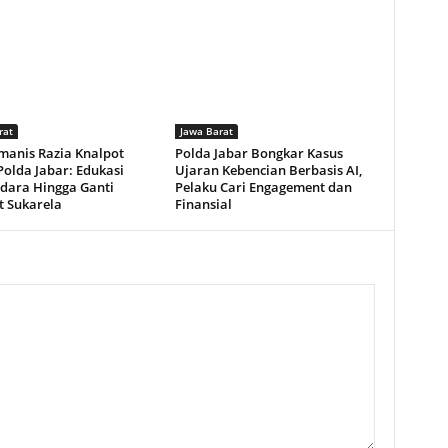
rat
Jawa Barat
manis Razia Knalpot
Polda Jabar Bongkar Kasus
olda Jabar: Edukasi
Ujaran Kebencian Berbasis AI,
dara Hingga Ganti
Pelaku Cari Engagement dan
t Sukarela
Finansial