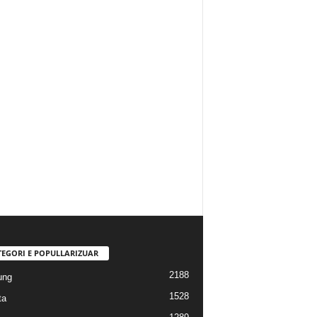
TEGORI E POPULLARIZUAR
2188
ung
1528
ta