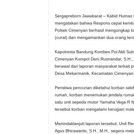
Sergapreborn Jawabarat – Kabid Humas 
mengatakan bahwa Respons cepat kembali
Polsek Cimenyan berhasil mengungkap k
(curat) dan mengamankan dua orang terdu
Kapolresta Bandung Kombes Pol Aldi Suba
Cimenyan Kompol Deni Rusnandar, S.H.,
berawal dari laporan masyarakat terkait
Desa Mekarmanik, Kecamatan Cimenyan, 
Peristiwa pencurian diketahui korban seki
rumah, korban menemukan jendela rumah 
satu unit sepeda motor Yamaha Vega R New
tersebut korban mengalami kerugian mater
Menindaklanjuti laporan tersebut, Unit R
Agus Bhirawanto, S.H., M.H., segera mela