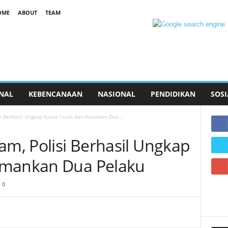
OME
ABOUT
TEAM
NAL
KEBENCANAAN
NASIONAL
PENDIDIKAN
SOSI
si Berhasil Ungkap Kasus Curat dan Amankan Dua...
am, Polisi Berhasil Ungkap
Amankan Dua Pelaku
0