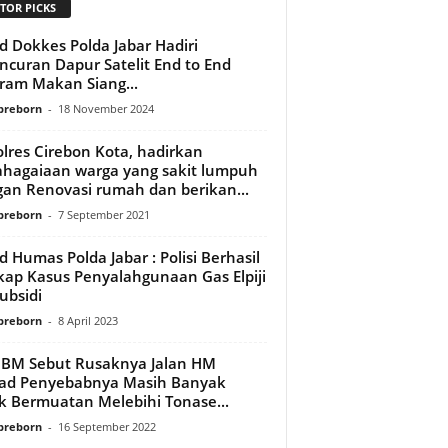
TOR PICKS
d Dokkes Polda Jabar Hadiri
ncuran Dapur Satelit End to End
ram Makan Siang...
preborn
-
18 November 2024
lres Cirebon Kota, hadirkan
hagaiaan warga yang sakit lumpuh
an Renovasi rumah dan berikan...
preborn
-
7 September 2021
d Humas Polda Jabar : Polisi Berhasil
ap Kasus Penyalahgunaan Gas Elpiji
ubsidi
preborn
-
8 April 2023
 BM Sebut Rusaknya Jalan HM
ad Penyebabnya Masih Banyak
k Bermuatan Melebihi Tonase...
preborn
-
16 September 2022