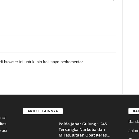
 browser ini untuk lain kali saya berkomentar.
ARTIKEL LAINNYA
KA
nal
Band
Polda Jabar Gulung 1.245
itas
Tersangka Narkoba dan
rasi
Jakar
Miras, Jutaan Obat Keras...