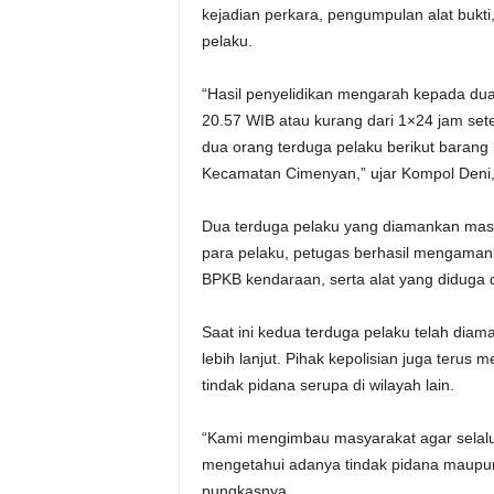
kejadian perkara, pengumpulan alat bukt
pelaku.
“Hasil penyelidikan mengarah kepada dua
20.57 WIB atau kurang dari 1×24 jam set
dua orang terduga pelaku berikut barang
Kecamatan Cimenyan,” ujar Kompol Deni,
Dua terduga pelaku yang diamankan masin
para pelaku, petugas berhasil mengamank
BPKB kendaraan, serta alat yang diduga 
Saat ini kedua terduga pelaku telah dia
lebih lanjut. Pihak kepolisian juga teru
tindak pidana serupa di wilayah lain.
“Kami mengimbau masyarakat agar selal
mengetahui adanya tindak pidana maupun a
pungkasnya.