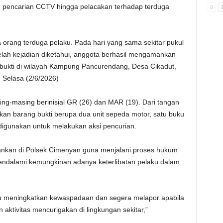
i, pencarian CCTV hingga pelacakan terhadap terduga
 orang terduga pelaku. Pada hari yang sama sekitar pukul
elah kejadian diketahui, anggota berhasil mengamankan
 bukti di wilayah Kampung Pancurendang, Desa Cikadut,
 Selasa (2/6/2026)
g-masing berinisial GR (26) dan MAR (19). Dari tangan
an barang bukti berupa dua unit sepeda motor, satu buku
digunakan untuk melakukan aksi pencurian.
mankan di Polsek Cimenyan guna menjalani proses hukum
s mendalami kemungkinan adanya keterlibatan pelaku dalam
u meningkatkan kewaspadaan dan segera melapor apabila
ktivitas mencurigakan di lingkungan sekitar,”