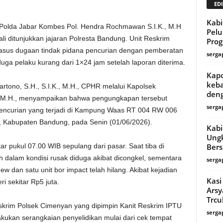
EDI
Kabi
Polda Jabar Kombes Pol. Hendra Rochmawan S.I.K., M.H
Pelu
 ditunjukkan jajaran Polresta Bandung. Unit Reskrim
Prog
asus dugaan tindak pidana pencurian dengan pemberatan
serga
ga pelaku kurang dari 1×24 jam setelah laporan diterima.
Kapo
keba
rtono, S.H., S.I.K., M.H., CPHR melalui Kapolsek
deng
 M.H., menyampaikan bahwa pengungkapan tersebut
serga
 pencurian yang terjadi di Kampung Waas RT 004 RW 006
Kabupaten Bandung, pada Senin (01/06/2026).
Kabi
Ungk
Bers
tar pukul 07.00 WIB sepulang dari pasar. Saat tiba di
dalam kondisi rusak diduga akibat dicongkel, sementara
serga
 dan satu unit bor impact telah hilang. Akibat kejadian
Kasi
i sekitar Rp5 juta.
Arsy
Trcu
eskrim Polsek Cimenyan yang dipimpin Kanit Reskrim IPTU
serga
kukan serangkaian penyelidikan mulai dari cek tempat