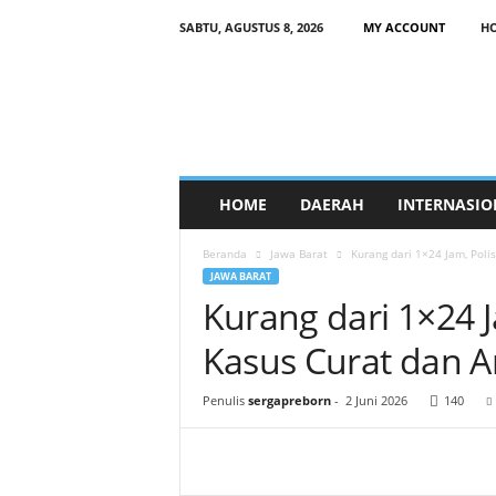
SABTU, AGUSTUS 8, 2026
MY ACCOUNT
H
HOME
DAERAH
INTERNASIO
Beranda
Jawa Barat
Kurang dari 1×24 Jam, Poli
JAWA BARAT
Kurang dari 1×24 J
Kasus Curat dan 
Penulis
sergapreborn
-
2 Juni 2026
140