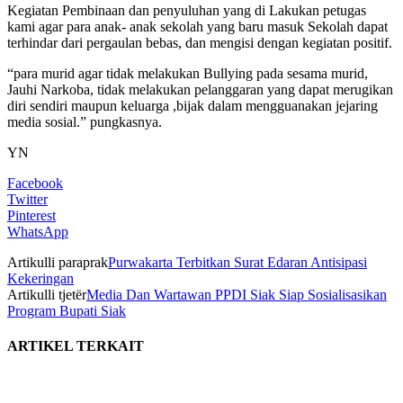
Kegiatan Pembinaan dan penyuluhan yang di Lakukan petugas
kami agar para anak- anak sekolah yang baru masuk Sekolah dapat
terhindar dari pergaulan bebas, dan mengisi dengan kegiatan positif.
“para murid agar tidak melakukan Bullying pada sesama murid,
Jauhi Narkoba, tidak melakukan pelanggaran yang dapat merugikan
diri sendiri maupun keluarga ,bijak dalam mengguanakan jejaring
media sosial.” pungkasnya.
YN
Facebook
Twitter
Pinterest
WhatsApp
Artikulli paraprak
Purwakarta Terbitkan Surat Edaran Antisipasi
Kekeringan
Artikulli tjetër
Media Dan Wartawan PPDI Siak Siap Sosialisasikan
Program Bupati Siak
ARTIKEL TERKAIT