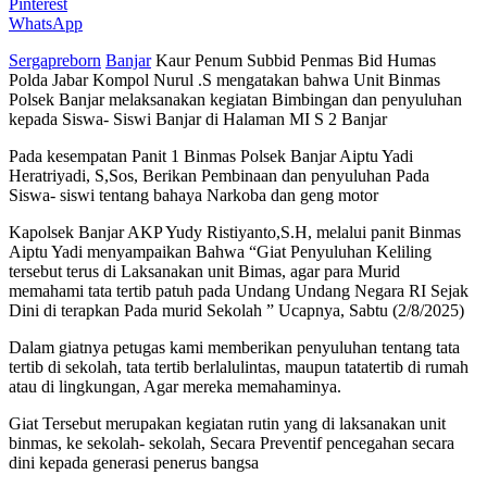
Pinterest
WhatsApp
Sergapreborn
Banjar
Kaur Penum Subbid Penmas Bid Humas
Polda Jabar Kompol Nurul .S mengatakan bahwa Unit Binmas
Polsek Banjar melaksanakan kegiatan Bimbingan dan penyuluhan
kepada Siswa- Siswi Banjar di Halaman MI S 2 Banjar
Pada kesempatan Panit 1 Binmas Polsek Banjar Aiptu Yadi
Heratriyadi, S,Sos, Berikan Pembinaan dan penyuluhan Pada
Siswa- siswi tentang bahaya Narkoba dan geng motor
Kapolsek Banjar AKP Yudy Ristiyanto,S.H, melalui panit Binmas
Aiptu Yadi menyampaikan Bahwa “Giat Penyuluhan Keliling
tersebut terus di Laksanakan unit Bimas, agar para Murid
memahami tata tertib patuh pada Undang Undang Negara RI Sejak
Dini di terapkan Pada murid Sekolah ” Ucapnya, Sabtu (2/8/2025)
Dalam giatnya petugas kami memberikan penyuluhan tentang tata
tertib di sekolah, tata tertib berlalulintas, maupun tatatertib di rumah
atau di lingkungan, Agar mereka memahaminya.
Giat Tersebut merupakan kegiatan rutin yang di laksanakan unit
binmas, ke sekolah- sekolah, Secara Preventif pencegahan secara
dini kepada generasi penerus bangsa