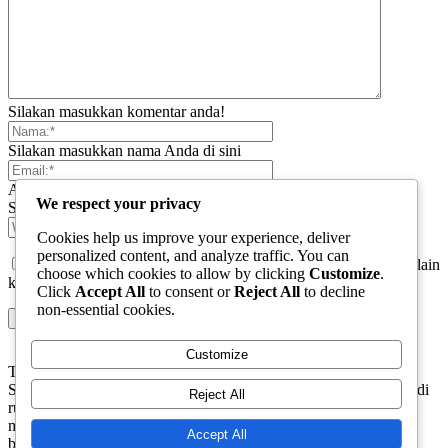
Silakan masukkan komentar anda!
Silakan masukkan nama Anda di sini
Anda telah memasukkan alamat email yang salah!
We respect your privacy
Silakan masukkan alamat email Anda di sini
Cookies help us improve your experience, deliver
personalized content, and analyze traffic. You can
Simpan nama, email, dan situs web saya di browser ini untuk lain
choose which cookies to allow by clicking
Customize
.
kali saya berkomentar.
Click
Accept All
to consent or
Reject All
to decline
non-essential cookies.
Customize
TENTANG KAMI
Sergapreborn merupakan sebuah Media Nasional yang bergerak di
Reject All
ruang jurnalistik, sebagai entitas pemberian ruang Publik, Media
merupakan literasi mutlak diperlukan sebagai kemampuan dasar
Accept All
berpikir kritis untuk hidup di abad informasi.