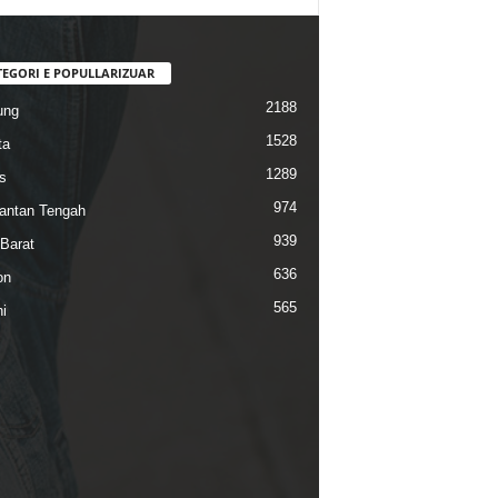
TEGORI E POPULLARIZUAR
2188
ung
1528
ta
1289
s
974
antan Tengah
939
Barat
636
on
565
i