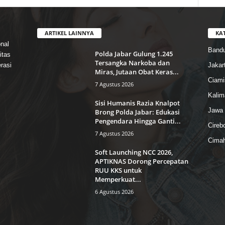
ARTIKEL LAINNYA
KA
nal
Band
Polda Jabar Gulung 1.245
itas
Tersangka Narkoba dan
rasi
Jakar
Miras, Jutaan Obat Keras...
Ciami
7 Agustus 2026
Kalim
Sisi Humanis Razia Knalpot
Jawa 
Brong Polda Jabar: Edukasi
Pengendara Hingga Ganti...
Cireb
7 Agustus 2026
Cimah
Soft Launching NCC 2026,
APTIKNAS Dorong Percepatan
RUU KKS untuk
Memperkuat...
6 Agustus 2026