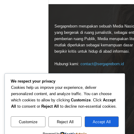
Sergapreborn merupakan sebuah Media Nasio
yang bergerak di ruang jurnalistik, sebagai ent
pemberian ruang Publik, Media merupakan lite
mutlak diperlukan sebagai kemampuan dasar
berpikir kritis untuk hidup di abad informasi.
Hubungi kami:
contact@sergapreborn.id
We respect your privacy
Cookies help us improve your experience, deliver
personalized content, and analyze traffic. You can choose
which cookies to allow by clicking
Customize
. Click
Accept
All
to consent or
Reject All
to decline non-essential cookies.
Customize
Reject All
Accept All
Powered by