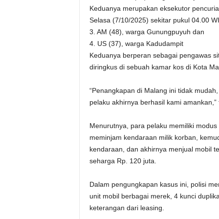
Keduanya merupakan eksekutor pencurian
Selasa (7/10/2025) sekitar pukul 04.00 W
3. AM (48), warga Gunungpuyuh dan
4. US (37), warga Kadudampit
Keduanya berperan sebagai pengawas si
diringkus di sebuah kamar kos di Kota M
“Penangkapan di Malang ini tidak mudah,
pelaku akhirnya berhasil kami amankan,” t
Menurutnya, para pelaku memiliki modus 
meminjam kendaraan milik korban, kemu
kendaraan, dan akhirnya menjual mobil te
seharga Rp. 120 juta.
Dalam pengungkapan kasus ini, polisi me
unit mobil berbagai merek, 4 kunci dupli
keterangan dari leasing.