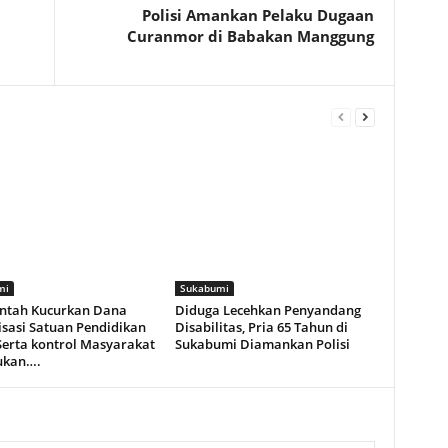
n
Polisi Amankan Pelaku Dugaan
Curanmor di Babakan Manggung
mi
Sukabumi
ntah Kucurkan Dana
Diduga Lecehkan Penyandang
isasi Satuan Pendidikan
Disabilitas, Pria 65 Tahun di
Serta kontrol Masyarakat
Sukabumi Diamankan Polisi
lukan….