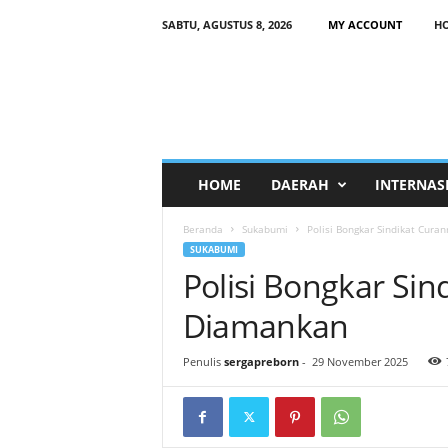
SABTU, AGUSTUS 8, 2026
MY ACCOUNT
H
HOME
DAERAH
INTERNAS
Beranda
Sukabumi
Polisi Bongkar Sindikat Cura
SUKABUMI
Polisi Bongkar Sin
Diamankan
Penulis
sergapreborn
-
29 November 2025