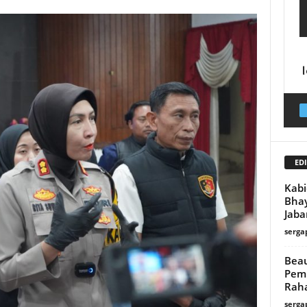
EDI
Kabi
Bhay
Jaba
serga
Beau
Pem
Raha
serga