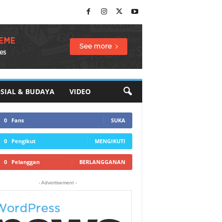
SIAL & BUDAYA
VIDEO
0
Fans
SUKA
0
Pengikut
MENGIKUTI
0
Pelanggan
BERLANGGANAN
- Advertisement -