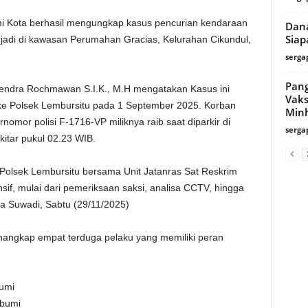
i Kota berhasil mengungkap kasus pencurian kendaraan
Dana
Siap
jadi di kawasan Perumahan Gracias, Kelurahan Cikundul,
serga
Pang
endra Rochmawan S.I.K., M.H mengatakan Kasus ini
Vaks
ke Polsek Lembursitu pada 1 September 2025. Korban
Minh
omor polisi F-1716-VP miliknya raib saat diparkir di
serga
itar pukul 02.23 WIB.
i. Polsek Lembursitu bersama Unit Jatanras Sat Reskrim
sif, mulai dari pemeriksaan saksi, analisa CCTV, hingga
ta Suwadi, Sabtu (29/11/2025)
 menangkap empat terduga pelaku yang memiliki peran
bumi
abumi