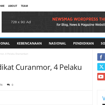
OME
ABOUT
TEAM
IONAL
KEBENCANAAN
NASIONAL
PENDIDIKAN
SO
nmor, 4 Pelaku Diamankan
dikat Curanmor, 4 Pelaku
74
0