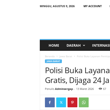
MINGGU, AGUSTUS 9, 2026
MY ACCOUNT
HOME
DAERAH
INTERNAS
Beranda
Jawa Barat
Polisi Buka Layanan Penitip
JAWA BARAT
Polisi Buka Layan
Gratis, Dijaga 24 J
Penulis
Adminsergap
-
13 Maret 2026
67