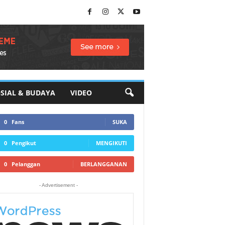
SIAL & BUDAYA
VIDEO
0
Fans
SUKA
0
Pengikut
MENGIKUTI
0
Pelanggan
BERLANGGANAN
- Advertisement -