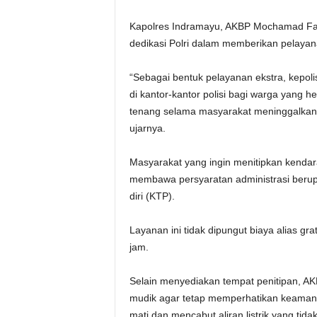
Kapolres Indramayu, AKBP Mochamad Faj
dedikasi Polri dalam memberikan pelaya
“Sebagai bentuk pelayanan ekstra, kepol
di kantor-kantor polisi bagi warga yang
tenang selama masyarakat meninggalkan
ujarnya.
Masyarakat yang ingin menitipkan kend
membawa persyaratan administrasi berup
diri (KTP).
Layanan ini tidak dipungut biaya alias gr
jam.
Selain menyediakan tempat penitipan, A
mudik agar tetap memperhatikan keaman
mati dan mencabut aliran listrik yang tid