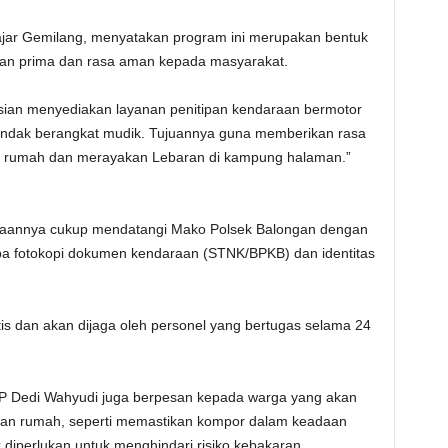
ar Gemilang, menyatakan program ini merupakan bentuk
nan prima dan rasa aman kepada masyarakat.
isian menyediakan layanan penitipan kendaraan bermotor
 hendak berangkat mudik. Tujuannya guna memberikan rasa
 rumah dan merayakan Lebaran di kampung halaman.”
araannya cukup mendatangi Mako Polsek Balongan dengan
a fotokopi dokumen kendaraan (STNK/BPKB) dan identitas
atis dan akan dijaga oleh personel yang bertugas selama 24
KP Dedi Wahyudi juga berpesan kepada warga yang akan
an rumah, seperti memastikan kompor dalam keadaan
ak diperlukan untuk menghindari risiko kebakaran.