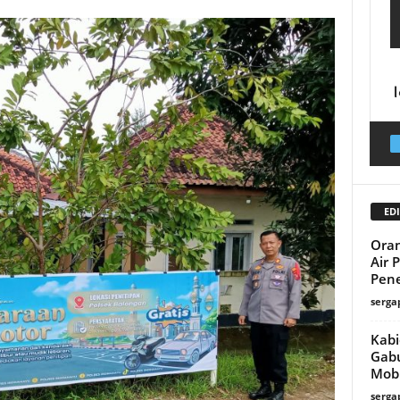
EDI
Ora
Air 
Pene
serga
Kabi
Gab
Mobi
serga