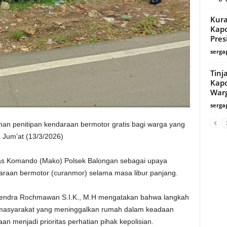
Kura
Kapo
Presi
serga
Tinj
Kapo
Warg
serga
an penitipan kendaraan bermotor gratis bagi warga yang
Jum’at (13/3/2026)
kas Komando (Mako) Polsek Balongan sebagai upaya
araan bermotor (curanmor) selama masa libur panjang.
endra Rochmawan S.I.K., M.H mengatakan bahwa langkah
as masyarakat yang meninggalkan rumah dalam keadaan
 menjadi prioritas perhatian pihak kepolisian.