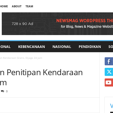
HOME
ABOUT
TEAM
IONAL
KEBENCANAAN
NASIONAL
PENDIDIKAN
SO
an Kendaraan Gratis, Dijaga 24 Jam
an Penitipan Kendaraan
am
0