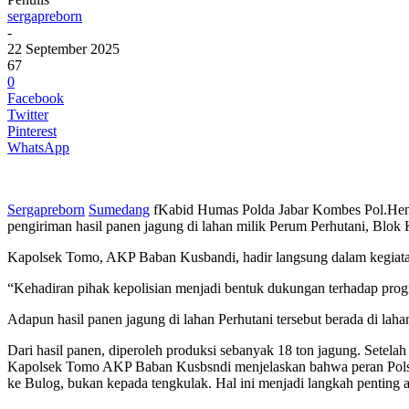
sergapreborn
-
22 September 2025
67
0
Facebook
Twitter
Pinterest
WhatsApp
Sergapreborn
Sumedang
fKabid Humas Polda Jabar Kombes Pol.Hen
pengiriman hasil panen jagung di lahan milik Perum Perhutani, Bl
Kapolsek Tomo, AKP Baban Kusbandi, hadir langsung dalam kegiatan
“Kehadiran pihak kepolisian menjadi bentuk dukungan terhadap pro
Adapun hasil panen jagung di lahan Perhutani tersebut berada di lah
Dari hasil panen, diperoleh produksi sebanyak 18 ton jagung. Setelah
Kapolsek Tomo AKP Baban Kusbsndi menjelaskan bahwa peran Polsek T
ke Bulog, bukan kepada tengkulak. Hal ini menjadi langkah penting aga