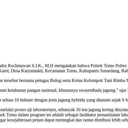
dra Rochmawan S.I.K., M.H mengatakan bahwa Polsek Tomo Polres S
ok Karet, Desa Karyamukti, Kecamatan Tomo, Kabupaten Sumedang, Ra
 tersebut bersama petugas Bulog serta Ketua Kelompok Tani Rimba M
gram ketahanan pangan nasional, khususnya swasembada jagung.” ujar
an seluas 10 hektare dengan jenis jagung hybrida yang ditanam sejak 
 melalui proses uji laboratorium, sebanyak 16 ton jagung kering dinya
omo dalam program ini adalah sebagai fasilitator pemanfaatan lahan 
r kesejahteraan petani dapat meningkat dan rantai distribusi lebih seh