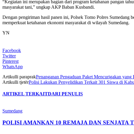
“Kegiatan ini merupakan bagian dari program ketahanan pangan tahun
masyarakat tani,” ungkap AKP Baban Kusbandi.
Dengan pengiriman hasil panen ini, Polsek Tomo Polres Sumedang 
memperkuat ketahanan ekonomi masyarakat di wilayah Sumedang.
YN
Facebook
Twitter
Pinterest
WhatsApp
Artikulli paraprak
Penanganan Pengaduan Paket Mencurigakan yang B
Artikulli tjetër
Polisi Lakukan Penyelidikan Terkait 301 Siswa di 
ARTIKEL TERKAIT
DARI PENULIS
Sumedang
POLISI AMANKAN 10 REMAJA DAN SENJATA 