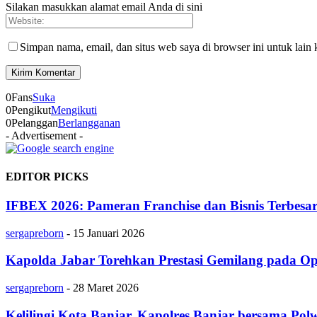
Silakan masukkan alamat email Anda di sini
Simpan nama, email, dan situs web saya di browser ini untuk lain 
0
Fans
Suka
0
Pengikut
Mengikuti
0
Pelanggan
Berlangganan
- Advertisement -
EDITOR PICKS
IFBEX 2026: Pameran Franchise dan Bisnis Terbesar
sergapreborn
-
15 Januari 2026
Kapolda Jabar Torehkan Prestasi Gemilang pada O
sergapreborn
-
28 Maret 2026
Kelilingi Kota Banjar, Kapolres Banjar bersama P