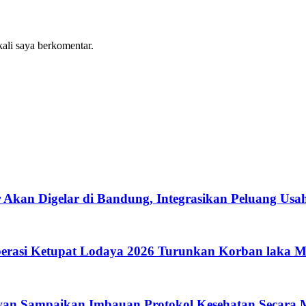
kali saya berkomentar.
 Akan Digelar di Bandung, Integrasikan Peluang Usah
perasi Ketupat Lodaya 2026 Turunkan Korban laka M
olwan Sampaikan Imbauan Protokol Kesehatan Secara 