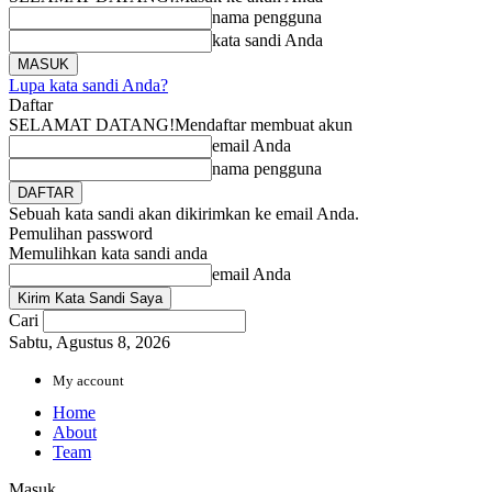
nama pengguna
kata sandi Anda
Lupa kata sandi Anda?
Daftar
SELAMAT DATANG!
Mendaftar membuat akun
email Anda
nama pengguna
Sebuah kata sandi akan dikirimkan ke email Anda.
Pemulihan password
Memulihkan kata sandi anda
email Anda
Cari
Sabtu, Agustus 8, 2026
My account
Home
About
Team
Masuk