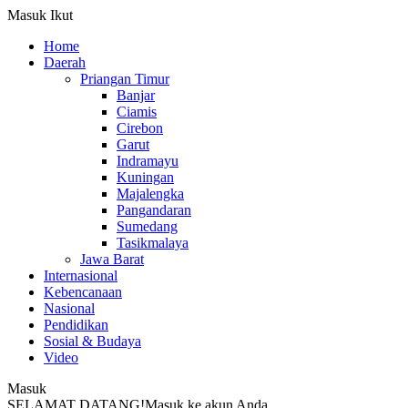
Masuk
Ikut
Home
Daerah
Priangan Timur
Banjar
Ciamis
Cirebon
Garut
Indramayu
Kuningan
Majalengka
Pangandaran
Sumedang
Tasikmalaya
Jawa Barat
Internasional
Kebencanaan
Nasional
Pendidikan
Sosial & Budaya
Video
Masuk
SELAMAT DATANG!
Masuk ke akun Anda