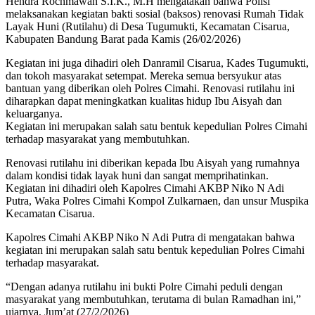
Hendra Rochmawan S.I.K., M.H mengatakan bahwa Polisi
melaksanakan kegiatan bakti sosial (baksos) renovasi Rumah Tidak
Layak Huni (Rutilahu) di Desa Tugumukti, Kecamatan Cisarua,
Kabupaten Bandung Barat pada Kamis (26/02/2026)
Kegiatan ini juga dihadiri oleh Danramil Cisarua, Kades Tugumukti,
dan tokoh masyarakat setempat. Mereka semua bersyukur atas
bantuan yang diberikan oleh Polres Cimahi. Renovasi rutilahu ini
diharapkan dapat meningkatkan kualitas hidup Ibu Aisyah dan
keluarganya.
Kegiatan ini merupakan salah satu bentuk kepedulian Polres Cimahi
terhadap masyarakat yang membutuhkan.
Renovasi rutilahu ini diberikan kepada Ibu Aisyah yang rumahnya
dalam kondisi tidak layak huni dan sangat memprihatinkan.
Kegiatan ini dihadiri oleh Kapolres Cimahi AKBP Niko N Adi
Putra, Waka Polres Cimahi Kompol Zulkarnaen, dan unsur Muspika
Kecamatan Cisarua.
Kapolres Cimahi AKBP Niko N Adi Putra di mengatakan bahwa
kegiatan ini merupakan salah satu bentuk kepedulian Polres Cimahi
terhadap masyarakat.
“Dengan adanya rutilahu ini bukti Polre Cimahi peduli dengan
masyarakat yang membutuhkan, terutama di bulan Ramadhan ini,”
ujarnya, Jum’at (27/2/2026)