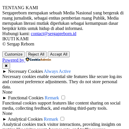
TENTANG KAMI
Sergapreborn merupakan sebuah Media Nasional yang bergerak di
ruang jurnalistik, sebagai entitas pemberian ruang Publik, Media
merupakan literasi mutlak diperlukan sebagai kemampuan dasar
berpikir kritis untuk hidup di abad informasi.
Hubungi kami:
contact@sergapreborn.id
IKUTI KAMI
© Sergap Reborn
Customize
Reject All
Accept All
Powered by
✖
►
Necessary Cookies
Always Active
Necessary cookies enable essential site features like secure log-ins
and consent preference adjustments. They do not store personal
data.
None
►
Functional Cookies
Remark
Functional cookies support features like content sharing on social
media, collecting feedback, and enabling third-party tools.
None
►
Analytical Cookies
Remark
Analytical cookies track visitor interactions, providing insights on