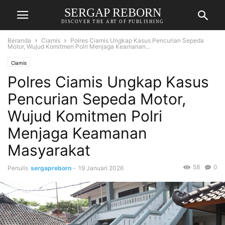
SERGAP REBORN
DISCOVER THE ART OF PUBLISHING
Beranda
Ciamis
Polres Ciamis Ungkap Kasus Pencurian Sepeda
Motor, Wujud Komitmen Polri Menjaga Keamanan...
Ciamis
Polres Ciamis Ungkap Kasus
Pencurian Sepeda Motor,
Wujud Komitmen Polri
Menjaga Keamanan
Masyarakat
58
0
Penulis
sergapreborn
-
19 Januari 2026