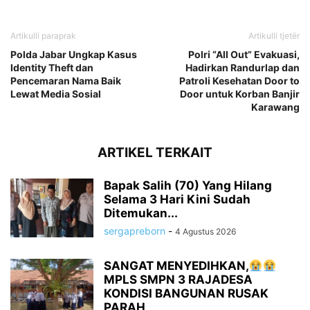
Artikulli paraprak
Artikulli tjetër
Polda Jabar Ungkap Kasus
Polri “All Out” Evakuasi,
Identity Theft dan
Hadirkan Randurlap dan
Pencemaran Nama Baik
Patroli Kesehatan Door to
Lewat Media Sosial
Door untuk Korban Banjir
Karawang
ARTIKEL TERKAIT
Bapak Salih (70) Yang Hilang
Selama 3 Hari Kini Sudah
Ditemukan...
sergapreborn
-
4 Agustus 2026
SANGAT MENYEDIHKAN,
MPLS SMPN 3 RAJADESA
KONDISI BANGUNAN RUSAK
PARAH