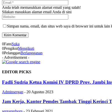
Anda telah memasukkan alamat email yang salah!
Silakan masukkan alamat email Anda di sini
Simpan nama, email, dan situs web saya di browser ini untuk lain 
0
Fans
Suka
0
Pengikut
Mengikuti
0
Pelanggan
Berlangganan
- Advertisement -
EDITOR PICKS
Fadli Sudria Ketua Komisi IV DPRD Prov. Jambi Ins
Adminsergap
-
20 Agustus 2023
Jam Kerja, Kantor Pemdes Tambak Tinggi Kerinci 
sergapreborn
-
23 Februari 2021