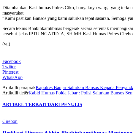
Ditambahkan Kasi humas Polres Ciko, banyaknya warga yang terken
masyarakat.
“Kami pastikan Bansos yang kami salurkan tepat sasaran. Semoga y
Secara teknis Bhabinkamtibmas bergerak secara serentak membagik
tersebut. jelas IPTU NGATIDJA, SH.MH Kasi Humas Polres Cirebo
(yn)
Facebook
Twitter
Pinterest
WhatsApp
Artikulli paraprak
Kapolres Banjar Salurkan Bansos Kepada Penyanda
Artikulli tjetër
Kabid Humas Polda Jabar : Polisi Salurkan Bansos 
ARTIKEL TERKAIT
DARI PENULIS
Cirebon
Dedikasi Hingga Akhir, Bhabinkamtibmas Meninggal