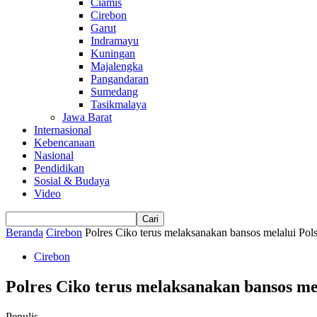
Ciamis
Cirebon
Garut
Indramayu
Kuningan
Majalengka
Pangandaran
Sumedang
Tasikmalaya
Jawa Barat
Internasional
Kebencanaan
Nasional
Pendidikan
Sosial & Budaya
Video
Beranda
Cirebon
Polres Ciko terus melaksanakan bansos melalui Pols
Cirebon
Polres Ciko terus melaksanakan bansos mel
Penulis