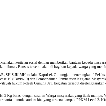
aksanakan kegiatan sosial dengan memberikan bantuan kepada masyarak
nkamtibmas. Bansos tersebut akan di bagikan kepada warga yang mem
 SH.S.IK.MH melalui Kapolsek Gunungjati menerangkan ” Pelaksana
sease 19 (Covid-19) dan Pemberlakuan Pembatasan Kegiatan Masyaraka
layah hukum Polsek Gunung Jati, kegiatan tersebut diselenggarakan 
isi 5 Kg beras, dengan sasaran Warga masyarakat yang tidak mampu,
 bermanfaat untuk saudara kita yang terkena dampak PPKM Level 2. Ki