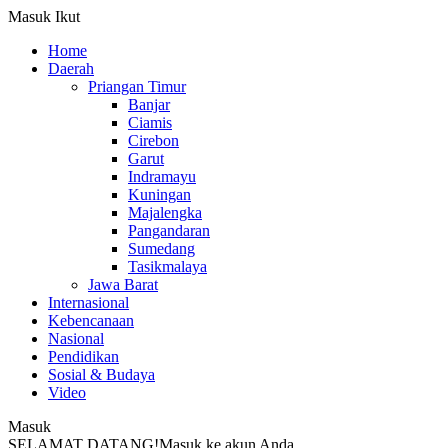
Masuk
Ikut
Home
Daerah
Priangan Timur
Banjar
Ciamis
Cirebon
Garut
Indramayu
Kuningan
Majalengka
Pangandaran
Sumedang
Tasikmalaya
Jawa Barat
Internasional
Kebencanaan
Nasional
Pendidikan
Sosial & Budaya
Video
Masuk
SELAMAT DATANG!
Masuk ke akun Anda