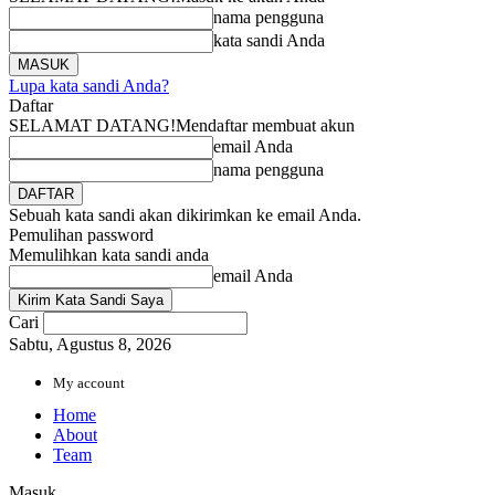
nama pengguna
kata sandi Anda
Lupa kata sandi Anda?
Daftar
SELAMAT DATANG!
Mendaftar membuat akun
email Anda
nama pengguna
Sebuah kata sandi akan dikirimkan ke email Anda.
Pemulihan password
Memulihkan kata sandi anda
email Anda
Cari
Sabtu, Agustus 8, 2026
My account
Home
About
Team
Masuk