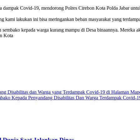
a dampak Covid-19, mendorong Polres Cirebon Kota Polda Jabar untuk
ang kami lakukan ini bisa meringankan beban masyarakat yang terdam
an sembako kepada warga kurang mampu di Desa binaannya. Mereka a
n Kota
ng Disabilitas dan Warga yang Terdampak Covid-19 di Halaman Mapo
Sembako Kepada Penyandang Disabilitas Dan Warga Terdampak Covid
 Dunia Saat Jalankan Dinas