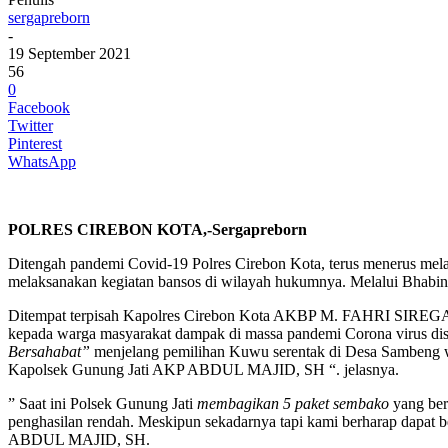
sergapreborn
-
19 September 2021
56
0
Facebook
Twitter
Pinterest
WhatsApp
POLRES CIREBON KOTA,-Sergapreborn
Ditengah pandemi Covid-19 Polres Cirebon Kota, terus menerus mel
melaksanakan kegiatan bansos di wilayah hukumnya. Melalui Bhabi
Ditempat terpisah Kapolres Cirebon Kota AKBP M. FAHRI SIREGAR,
kepada warga masyarakat dampak di massa pandemi Corona virus di
Bersahabat”
menjelang pemilihan Kuwu serentak di Desa Sambeng wi
Kapolsek Gunung Jati AKP ABDUL MAJID, SH “. jelasnya.
” Saat ini Polsek Gunung Jati
membagikan 5 paket sembako
yang ber
penghasilan rendah. Meskipun sekadarnya tapi kami berharap dapat
ABDUL MAJID, SH.