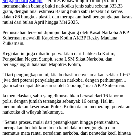
Sergapreborn
Sampit
– Po`lres Kotawaringin Timur (Kotim)
memusnahkan barang bukti narkotika jenis sabu seberat 333,33
gram, dengan nilai estimasi Barang bukti sabu tersebut dikemas
dalam 86 bungkus plastik dan merupakan hasil pengungkapan kasus
mulai dari bulan April hingga Mei 2025.
Pemusnahan tersebut dipimpin langsung oleh Kasat Narkoba AKP
Suherman mewakili Kapolres Kotim AKBP Rezky Maulana
Zulkarnain.
Kegiatan ini juga dihadiri perwakilan dari Labkesda Kotim,
Pengadilan Negeri Sampit, serta LSM Sikat Narkoba, dan
berlangsung di halaman Mapolres Kotim,
“Dari pengungkapan ini, kita berhasil menyelamatkan sekitar 1.667
jiwa dari potensi penyalahgunaan narkoba, dengan perhitungan 1
gram sabu dapat dikonsumsi oleh 5 orang,” ujar AKP Suherman.
Ia menjelaskan, sabu yang dimusnahkan berasal dari 16 laporan
polisi dengan jumlah tersangka sebanyak 16 orang. Hal ini
menunjukkan keseriusan Polres Kotim dalam memerangi peredaran
narkotika di wilayah hukumnya.
“Semua proses, mulai dari penangkapan hingga pemusnahan,
merupakan bentuk komitmen kami dalam mengungkap dan
memutus mata rantai peredaran narkoba, dari pengedar kecil hingga