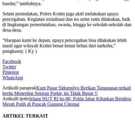
bandar,” tambahnya.
Selain penindakan, Polres Kotim juga aktif melakukan upaya
pencegahan. Kegiatan sosialisasi dan tes urine rutin dilakukan, baik
di lingkungan pemerintahan, swasta, hingga ke sekolah-sekolah dan
desa-desa.
“Harapan kami ke depan, upaya pencegahan bisa dilakukan lebih
masif agar wilayah Kotim benar-benar bebas dari narkoba,”
pungkasny. ( Ky )
Facebook
Twitter
Pinterest
WhatsApp
Artikulli paraprak
Kupt Pasar Sidomulyo Berikan Tanggapan terkait
berita Menerima Setoran Parkir, itu Tidak Benar !!
Artikulli tjetër
Jelang HUT RI ke-80, Polda Jabar Kibarkan Bendera
Merah Putih di Puncak Gunung Ciremai
ARTIKEL TERKAIT