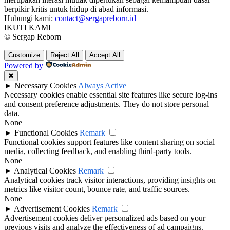
berpikir kritis untuk hidup di abad informasi.
Hubungi kami:
contact@sergapreborn.id
IKUTI KAMI
© Sergap Reborn
Customize
Reject All
Accept All
Powered by
✖
►
Necessary Cookies
Always Active
Necessary cookies enable essential site features like secure log-ins
and consent preference adjustments. They do not store personal
data.
None
►
Functional Cookies
Remark
Functional cookies support features like content sharing on social
media, collecting feedback, and enabling third-party tools.
None
►
Analytical Cookies
Remark
Analytical cookies track visitor interactions, providing insights on
metrics like visitor count, bounce rate, and traffic sources.
None
►
Advertisement Cookies
Remark
Advertisement cookies deliver personalized ads based on your
previous visits and analyze the effectiveness of ad campaigns.