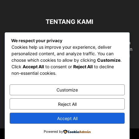
TENTANG KAMI
Sergapreborn merupakan sebuah Media Nasional yang
We respect your privacy
bergerak di ruang jurnalistik, sebagai entitas pemberian
Cookies help us improve your experience, deliver
ruang Publik, Media merupakan literasi mutlak diperlukan
personalized content, and analyze traffic. You can
sebagai kemampuan dasar berpikir kritis untuk hidup di
choose which cookies to allow by clicking
Customize
.
abad informasi.
Click
Accept All
to consent or
Reject All
to decline
non-essential cookies.
Hubungi kami:
contact@sergapreborn.id
Customize
IKUTI KAMI
Reject All
Accept All
Powered by
© Sergap Reborn