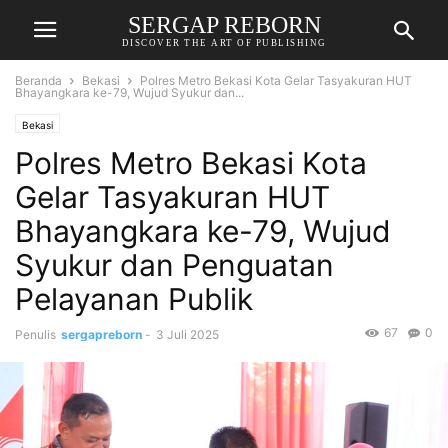
SERGAP REBORN
DISCOVER THE ART OF PUBLISHING
Beranda
Bekasi
Polres Metro Bekasi Kota Gelar Tasyakuran HUT
Bhayangkara ke-79, Wujud Syukur dan...
Bekasi
Polres Metro Bekasi Kota
Gelar Tasyakuran HUT
Bhayangkara ke-79, Wujud
Syukur dan Penguatan
Pelayanan Publik
67
0
Penulis
sergapreborn
-
3 Juli 2025