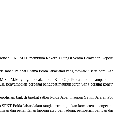
no S.I.K., M.H. membuka Rakernis Fungsi Sentra Pelayanan Kepolisi
da Jabar, Pejabat Utama Polda Jabar atau yang mewakili serta para Ka
M.Si., M.M. yang dibacakan oleh Karo Ops Polda Jabar disampaikan b
kusi, penyampaian berbagai pendapat maupun saran yang bersifat konst
olisian, baik di tingkat satker Polda Jabar, maupun Satwil Jajaran Pol
ajaran SPKT Polda Jabar dalam rangka meningkatkan kompetensi pengeta
rimaan dan penanganan laporan atau pengaduan, pemberian bantuan dan 