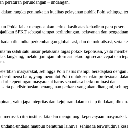
uan peraturan perundangan – undangan.
dalam rangka peningkatan kualitas pelayanan publik Polri sehingga terw
nan Polda Jabar mengucapkan terima kasih atas kehadiran para peserta 
njadikan SPKT sebagai tempat perlindungan, pelayanan dan pengaduan
hadap dinamika perkembangan globalisasi, dan demokratisasi, serta ke
ama salah satu unsur pelaksana tugas pokok kepolisian, yaitu member
idak langsung, melalui jaringan informasi teknologi secara cepat dan t
ra.
tertiban masyarakat, sehingga Polri harus mampu beradaptasi dengan
 berdimensi baru, yang menuntut Polri untuk semakin profesional dal
dari kepentingan masyarakat harus senantiasa berkoordinasi dan
serta pendistribusian penanganan perkara yang akan ditangani, sehing
pinan, yaitu jaga integritas dan kejujuran dalam setiap tindakan, di
kan merusak citra institusi kita dan mengurangi kepercayaan masyarakat.
undang-undang maupun peraturan lainnya, sehingga terwujudnya kesa