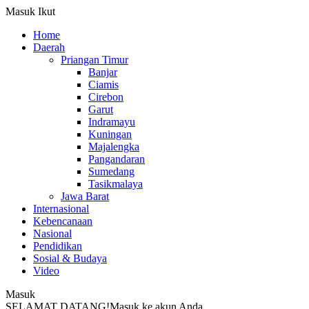
Masuk
Ikut
Home
Daerah
Priangan Timur
Banjar
Ciamis
Cirebon
Garut
Indramayu
Kuningan
Majalengka
Pangandaran
Sumedang
Tasikmalaya
Jawa Barat
Internasional
Kebencanaan
Nasional
Pendidikan
Sosial & Budaya
Video
Masuk
SELAMAT DATANG!
Masuk ke akun Anda