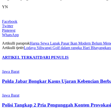
YN
Facebook
Twitter
Pinterest
WhatsApp
Artikulli paraprak
Harga Sewa Lapak Pasar Ikan Modern Belum Mene
Artikulli tjetër
Lodaya Siliwangi Golf dalam rangka Hari Bhayangkar
ARTIKEL TERKAIT
DARI PENULIS
Jawa Barat
Polda Jabar Bongkar Kasus Ujaran Kebencian Berbas
Jawa Barat
Polisi Tangkap 2 Pria Pengunggah Konten Provokas