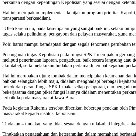
berkaitan dengan kepentingan Kepolisian yang sesuai dengan ketent
Hal ini, merupakan implementasi kebijakan program prioritas Kapolri, 
transparansi berkeadilan).
“Oleh karena itu, pada kesempatan yang sangat baik ini, selaku pimpi
tugas selaku pelindung, pengayom dan pelayan masyarakat, guna me
Polri harus mampu beradaptasi dengan segala fenomena perubahan ter
Penanganan tugas Kepolisian pada fungsi SPKT merupakan gerbang ut
meliputi penerimaan laporan, pengaduan, baik secara langsung atau t
akuntabel, serta melakukan tindakan pertama di tempat kejadian perka
Hal ini merupakan ujung tombak dalam menciptakan keamanan dan ke
bahkan selangkah lebih maju, didalam menghadapi berbagai kejahatan
pokok dan peran fungsi SPKT maka setiap pelaporan, dan pengaduan 
bekerjasama dengan piket fungsi lainnya didalam menentukan perkara 
terbaik kepada masyarakat Jawa Barat.
Pada kegiatan Rakernis tersebut diberikan beberapa penekan oleh Pim
masyarakat kepada institusi kepolisian.
Tindakan – tindakan yang tidak sesuai dengan nilai-nilai integritas a
Tingkatkan pengetahuan dan keterampilan dalam memahami berbagai 