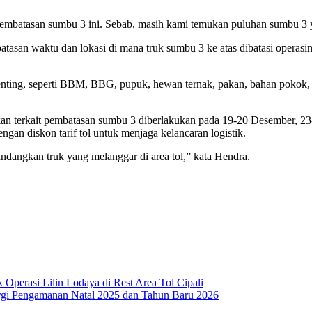
 pembatasan sumbu 3 ini. Sebab, masih kami temukan puluhan sumbu 3 y
san waktu dan lokasi di mana truk sumbu 3 ke atas dibatasi operasinya 
enting, seperti BBM, BBG, pupuk, hewan ternak, pakan, bahan pokok, 
rkait pembatasan sumbu 3 diberlakukan pada 19-20 Desember, 23-28 
engan diskon tarif tol untuk menjaga kelancaran logistik.
dangkan truk yang melanggar di area tol,” kata Hendra.
Operasi Lilin Lodaya di Rest Area Tol Cipali
ergi Pengamanan Natal 2025 dan Tahun Baru 2026