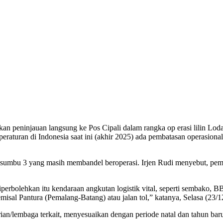
an peninjauan langsung ke Pos Cipali dalam rangka op erasi lilin Lo
aturan di Indonesia saat ini (akhir 2025) ada pembatasan operasional di 
sumbu 3 yang masih membandel beroperasi. Irjen Rudi menyebut, pem
perbolehkan itu kendaraan angkutan logistik vital, seperti sembako, 
semisal Pantura (Pemalang-Batang) atau jalan tol,” katanya, Selasa (23/1
erian/lembaga terkait, menyesuaikan dengan periode natal dan tahun 