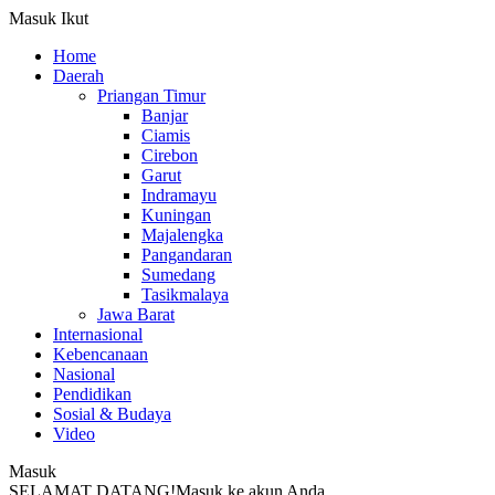
Masuk
Ikut
Home
Daerah
Priangan Timur
Banjar
Ciamis
Cirebon
Garut
Indramayu
Kuningan
Majalengka
Pangandaran
Sumedang
Tasikmalaya
Jawa Barat
Internasional
Kebencanaan
Nasional
Pendidikan
Sosial & Budaya
Video
Masuk
SELAMAT DATANG!
Masuk ke akun Anda