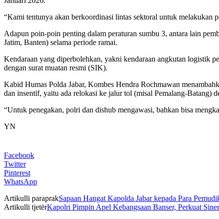
Januari 2026.
“Kami tentunya akan berkoordinasi lintas sektoral untuk melakukan
Adapun poin-poin penting dalam peraturan sumbu 3, antara lain pembata
Jatim, Banten) selama periode ramai.
Kendaraan yang diperbolehkan, yakni kendaraan angkutan logistik p
dengan surat muatan resmi (SIK).
Kabid Humas Polda Jabar, Kombes Hendra Rochmawan menambahkan te
dan insentif, yaitu ada relokasi ke jalur tol (misal Pemalang-Batang) d
“Untuk penegakan, polri dan dishub mengawasi, bahkan bisa mengkan
YN
Facebook
Twitter
Pinterest
WhatsApp
Artikulli paraprak
Sapaan Hangat Kapolda Jabar kepada Para Pemudik 
Artikulli tjetër
Kapolri Pimpin Apel Kebangsaan Banser, Perkuat Sin