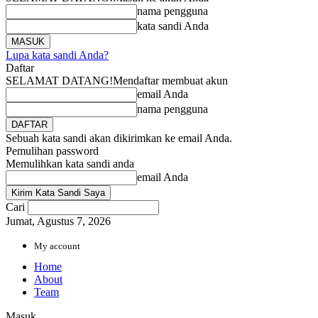
nama pengguna
kata sandi Anda
Lupa kata sandi Anda?
Daftar
SELAMAT DATANG!
Mendaftar membuat akun
email Anda
nama pengguna
Sebuah kata sandi akan dikirimkan ke email Anda.
Pemulihan password
Memulihkan kata sandi anda
email Anda
Cari
Jumat, Agustus 7, 2026
My account
Home
About
Team
Masuk