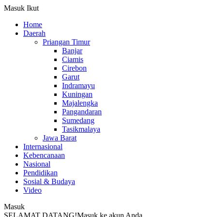
Masuk
Ikut
Home
Daerah
Priangan Timur
Banjar
Ciamis
Cirebon
Garut
Indramayu
Kuningan
Majalengka
Pangandaran
Sumedang
Tasikmalaya
Jawa Barat
Internasional
Kebencanaan
Nasional
Pendidikan
Sosial & Budaya
Video
Masuk
SELAMAT DATANG!
Masuk ke akun Anda