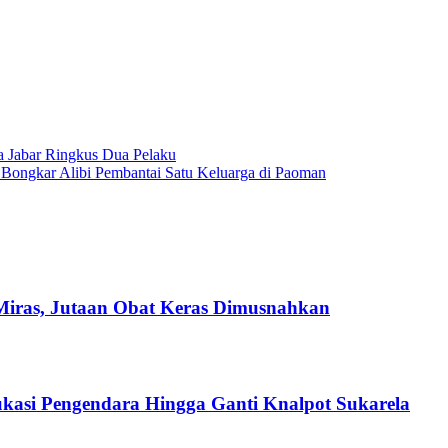
a Jabar Ringkus Dua Pelaku
k Bongkar Alibi Pembantai Satu Keluarga di Paoman
Miras, Jutaan Obat Keras Dimusnahkan
ukasi Pengendara Hingga Ganti Knalpot Sukarela