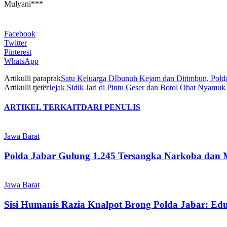
Mulyani***
Facebook
Twitter
Pinterest
WhatsApp
Artikulli paraprak
Satu Keluarga DIbunuh Kejam dan Ditimbun, Pold
Artikulli tjetër
Jejak Sidik Jari di Pintu Geser dan Botol Obat Nyamu
ARTIKEL TERKAIT
DARI PENULIS
Jawa Barat
Polda Jabar Gulung 1.245 Tersangka Narkoba dan 
Jawa Barat
Sisi Humanis Razia Knalpot Brong Polda Jabar: Ed