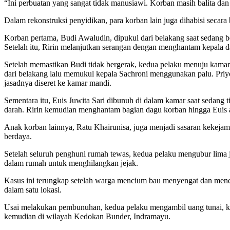
“Ini perbuatan yang sangat tidak manusiawi. Korban masih balita da
Dalam rekonstruksi penyidikan, para korban lain juga dihabisi secar
Korban pertama, Budi Awaludin, dipukul dari belakang saat sedang 
Setelah itu, Ririn melanjutkan serangan dengan menghantam kepala d
Setelah memastikan Budi tidak bergerak, kedua pelaku menuju kamar
dari belakang lalu memukul kepala Sachroni menggunakan palu. Priyo
jasadnya diseret ke kamar mandi.
Sementara itu, Euis Juwita Sari dibunuh di dalam kamar saat sedan
darah. Ririn kemudian menghantam bagian dagu korban hingga Euis 
Anak korban lainnya, Ratu Khairunisa, juga menjadi sasaran kekeja
berdaya.
Setelah seluruh penghuni rumah tewas, kedua pelaku mengubur lima j
dalam rumah untuk menghilangkan jejak.
Kasus ini terungkap setelah warga mencium bau menyengat dan me
dalam satu lokasi.
Usai melakukan pembunuhan, kedua pelaku mengambil uang tunai, ken
kemudian di wilayah Kedokan Bunder, Indramayu.