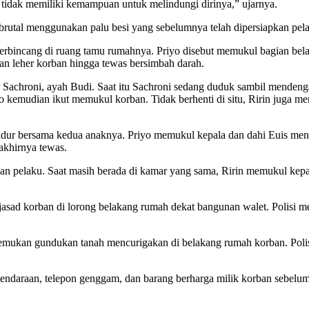
n tidak memiliki kemampuan untuk melindungi dirinya,” ujarnya.
a brutal menggunakan palu besi yang sebelumnya telah dipersiapkan pel
berbincang di ruang tamu rumahnya. Priyo disebut memukul bagian be
an leher korban hingga tewas bersimbah darah.
 Sachroni, ayah Budi. Saat itu Sachroni sedang duduk sambil mendeng
 kemudian ikut memukul korban. Tidak berhenti di situ, Ririn juga me
g tidur bersama kedua anaknya. Priyo memukul kepala dan dahi Euis me
akhirnya tewas.
man pelaku. Saat masih berada di kamar yang sama, Ririn memukul kep
asad korban di lorong belakang rumah dekat bangunan walet. Polisi m
nemukan gundukan tanah mencurigakan di belakang rumah korban. Po
daraan, telepon genggam, dan barang berharga milik korban sebelum 