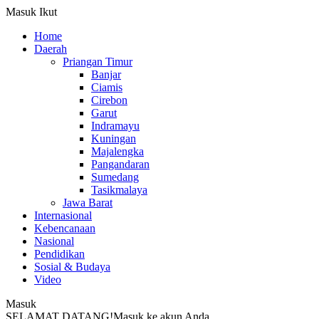
Masuk
Ikut
Home
Daerah
Priangan Timur
Banjar
Ciamis
Cirebon
Garut
Indramayu
Kuningan
Majalengka
Pangandaran
Sumedang
Tasikmalaya
Jawa Barat
Internasional
Kebencanaan
Nasional
Pendidikan
Sosial & Budaya
Video
Masuk
SELAMAT DATANG!
Masuk ke akun Anda