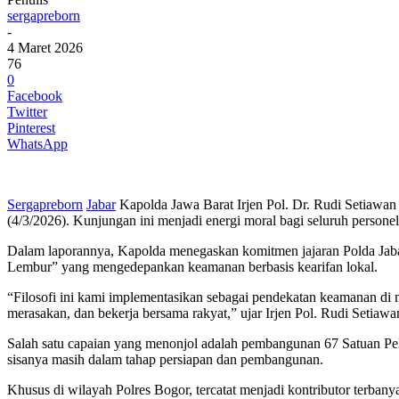
sergapreborn
-
4 Maret 2026
76
0
Facebook
Twitter
Pinterest
WhatsApp
Sergapreborn
Jabar
Kapolda Jawa Barat Irjen Pol. Dr. Rudi Setiawan
(4/3/2026). Kunjungan ini menjadi energi moral bagi seluruh perso
Dalam laporannya, Kapolda menegaskan komitmen jajaran Polda Jabar
Lembur” yang mengedepankan keamanan berbasis kearifan lokal.
“Filosofi ini kami implementasikan sebagai pendekatan keamanan di m
merasakan, dan bekerja bersama rakyat,” ujar Irjen Pol. Rudi Setiawa
Salah satu capaian yang menonjol adalah pembangunan 67 Satuan Pela
sisanya masih dalam tahap persiapan dan pembangunan.
Khusus di wilayah Polres Bogor, tercatat menjadi kontributor terb