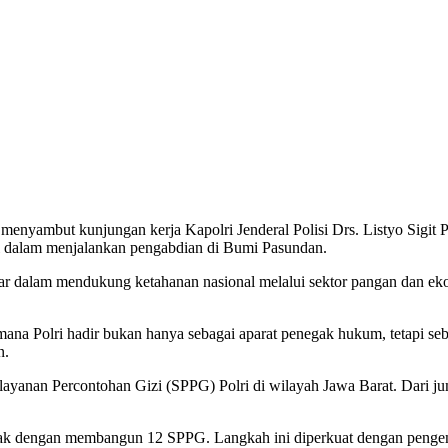
 menyambut kunjungan kerja Kapolri Jenderal Polisi Drs. Listyo Sigi
nel dalam menjalankan pengabdian di Bumi Pasundan.
 dalam mendukung ketahanan nasional melalui sektor pangan dan ekono
ana Polri hadir bukan hanya sebagai aparat penegak hukum, tetapi seb
n.
yanan Percontohan Gizi (SPPG) Polri di wilayah Jawa Barat. Dari juml
anyak dengan membangun 12 SPPG. Langkah ini diperkuat dengan pengem