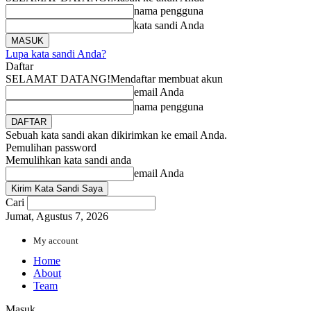
nama pengguna
kata sandi Anda
Lupa kata sandi Anda?
Daftar
SELAMAT DATANG!
Mendaftar membuat akun
email Anda
nama pengguna
Sebuah kata sandi akan dikirimkan ke email Anda.
Pemulihan password
Memulihkan kata sandi anda
email Anda
Cari
Jumat, Agustus 7, 2026
My account
Home
About
Team
Masuk