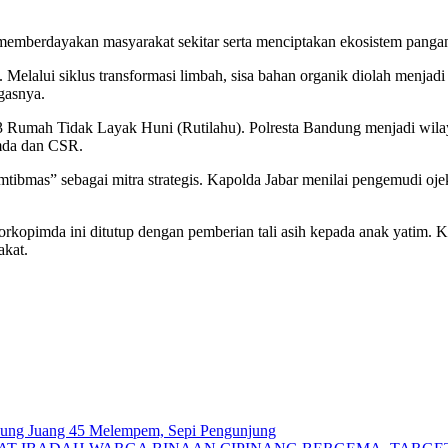
memberdayakan masyarakat sekitar serta menciptakan ekosistem pangan
 Melalui siklus transformasi limbah, sisa bahan organik diolah menj
gasnya.
33 Rumah Tidak Layak Huni (Rutilahu). Polresta Bandung menjadi wila
mda dan CSR.
bmas” sebagai mitra strategis. Kapolda Jabar menilai pengemudi ojek
 Forkopimda ini ditutup dengan pemberian tali asih kepada anak yatim
akat.
edung Juang 45 Melempem, Sepi Pengunjung