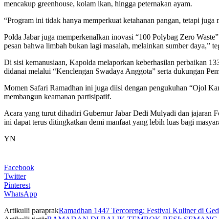
mencakup greenhouse, kolam ikan, hingga peternakan ayam.
“Program ini tidak hanya memperkuat ketahanan pangan, tetapi juga 
Polda Jabar juga memperkenalkan inovasi “100 Polybag Zero Waste”.
pesan bahwa limbah bukan lagi masalah, melainkan sumber daya,” te
Di sisi kemanusiaan, Kapolda melaporkan keberhasilan perbaikan 1
didanai melalui “Kenclengan Swadaya Anggota” serta dukungan Pe
Momen Safari Ramadhan ini juga diisi dengan pengukuhan “Ojol Kamti
membangun keamanan partisipatif.
Acara yang turut dihadiri Gubernur Jabar Dedi Mulyadi dan jajaran
ini dapat terus ditingkatkan demi manfaat yang lebih luas bagi masyar
YN
Facebook
Twitter
Pinterest
WhatsApp
Artikulli paraprak
Ramadhan 1447 Tercoreng: Festival Kuliner di G