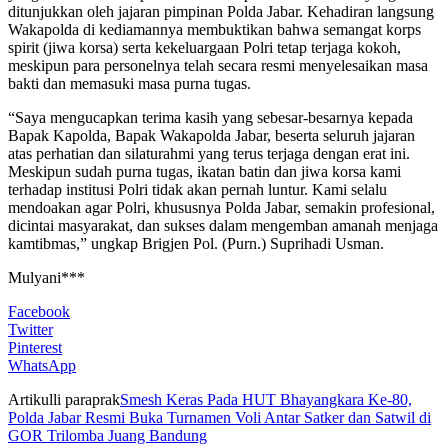
ditunjukkan oleh jajaran pimpinan Polda Jabar. Kehadiran langsung
Wakapolda di kediamannya membuktikan bahwa semangat korps
spirit (jiwa korsa) serta kekeluargaan Polri tetap terjaga kokoh,
meskipun para personelnya telah secara resmi menyelesaikan masa
bakti dan memasuki masa purna tugas.
“Saya mengucapkan terima kasih yang sebesar-besarnya kepada
Bapak Kapolda, Bapak Wakapolda Jabar, beserta seluruh jajaran
atas perhatian dan silaturahmi yang terus terjaga dengan erat ini.
Meskipun sudah purna tugas, ikatan batin dan jiwa korsa kami
terhadap institusi Polri tidak akan pernah luntur. Kami selalu
mendoakan agar Polri, khususnya Polda Jabar, semakin profesional,
dicintai masyarakat, dan sukses dalam mengemban amanah menjaga
kamtibmas,” ungkap Brigjen Pol. (Purn.) Suprihadi Usman.
Mulyani***
Facebook
Twitter
Pinterest
WhatsApp
Artikulli paraprak
Smesh Keras Pada HUT Bhayangkara Ke-80,
Polda Jabar Resmi Buka Turnamen Voli Antar Satker dan Satwil di
GOR Trilomba Juang Bandung