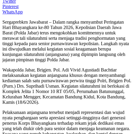
Twitter
Pinterest
WhatsApp
Sergaprebkrn Jawabarat – Dalam rangka menyambut Peringatan
Hari Bhayangkara ke-80 Tahun 2026, Kepolisian Daerah Jawa
Barat (Polda Jabar) terus mengokohkan komitmennya untuk
merawat tali silaturahmi serta menjaga tradisi penghormatan yang
tinggi kepada para senior purnawirawan kepolisian. Langkah nyata
ini diwujudkan melalui kegiatan sosial keagamaan berupa
kunjungan silaturahmi (anjangsana) yang dipimpin langsung oleh
jajaran pimpinan tinggi Polda Jabar.
Wakapolda Jabar, Brigjen. Pol. Adi Vivid Agustiadi Bachtiar
melaksanakan kegiatan anjangsana khusus dengan menyambangi
kediaman salah satu purnawirawan perwira tinggi Polri, Brigjen Pol.
(Purn.) Drs. Suprihadi Usman. Kegiatan silaturahmi ini berlokasi di
Komplek Jelita 1 Nomor 10 RT 05/05, Perumahan Batununggal,
Kelurahan Mengger, Kecamatan Bandung Kidul, Kota Bandung,
Kamis (18/6/2026).
Pelaksanaan anjangsana tersebut menjadi representasi dan wujud
nyata penghargaan serta apresiasi setinggi-tingginya dari generasi
penerus Korps Bhayangkara terhadap rekam jejak dedikasi emas
yang telah diukir oleh para senior dalam menjaga keamanan negara.
Suasana yang penuh kehangatan, keakraban, dan kental dengan