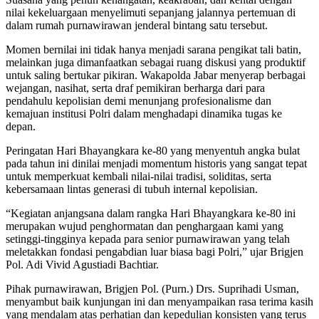
nilai kekeluargaan menyelimuti sepanjang jalannya pertemuan di
dalam rumah purnawirawan jenderal bintang satu tersebut.
Momen bernilai ini tidak hanya menjadi sarana pengikat tali batin,
melainkan juga dimanfaatkan sebagai ruang diskusi yang produktif
untuk saling bertukar pikiran. Wakapolda Jabar menyerap berbagai
wejangan, nasihat, serta draf pemikiran berharga dari para
pendahulu kepolisian demi menunjang profesionalisme dan
kemajuan institusi Polri dalam menghadapi dinamika tugas ke
depan.
Peringatan Hari Bhayangkara ke-80 yang menyentuh angka bulat
pada tahun ini dinilai menjadi momentum historis yang sangat tepat
untuk memperkuat kembali nilai-nilai tradisi, soliditas, serta
kebersamaan lintas generasi di tubuh internal kepolisian.
“Kegiatan anjangsana dalam rangka Hari Bhayangkara ke-80 ini
merupakan wujud penghormatan dan penghargaan kami yang
setinggi-tingginya kepada para senior purnawirawan yang telah
meletakkan fondasi pengabdian luar biasa bagi Polri,” ujar Brigjen
Pol. Adi Vivid Agustiadi Bachtiar.
Pihak purnawirawan, Brigjen Pol. (Purn.) Drs. Suprihadi Usman,
menyambut baik kunjungan ini dan menyampaikan rasa terima kasih
yang mendalam atas perhatian dan kepedulian konsisten yang terus