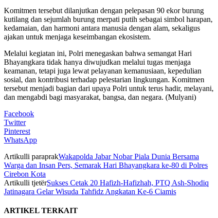
Komitmen tersebut dilanjutkan dengan pelepasan 90 ekor burung
kutilang dan sejumlah burung merpati putih sebagai simbol harapan,
kedamaian, dan harmoni antara manusia dengan alam, sekaligus
ajakan untuk menjaga keseimbangan ekosistem.
Melalui kegiatan ini, Polri menegaskan bahwa semangat Hari
Bhayangkara tidak hanya diwujudkan melalui tugas menjaga
keamanan, tetapi juga lewat pelayanan kemanusiaan, kepedulian
sosial, dan kontribusi terhadap pelestarian lingkungan. Komitmen
tersebut menjadi bagian dari upaya Polri untuk terus hadir, melayani,
dan mengabdi bagi masyarakat, bangsa, dan negara. (Mulyani)
Facebook
Twitter
Pinterest
WhatsApp
Artikulli paraprak
Wakapolda Jabar Nobar Piala Dunia Bersama
Warga dan Insan Pers, Semarak Hari Bhayangkara ke-80 di Polres
Cirebon Kota
Artikulli tjetër
Sukses Cetak 20 Hafizh-Hafizhah, PTQ Ash-Shodiq
Jatinagara Gelar Wisuda Tahfidz Angkatan Ke-6 Ciamis
ARTIKEL TERKAIT