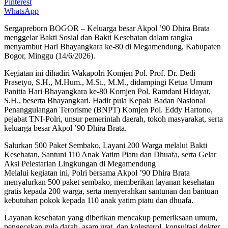
Pinterest
WhatsApp
Sergapreborn BOGOR – Keluarga besar Akpol ’90 Dhira Brata
menggelar Bakti Sosial dan Bakti Kesehatan dalam rangka
menyambut Hari Bhayangkara ke-80 di Megamendung, Kabupaten
Bogor, Minggu (14/6/2026).
Kegiatan ini dihadiri Wakapolri Komjen Pol. Prof. Dr. Dedi
Prasetyo, S.H., M.Hum., M.Si., M.M., didampingi Ketua Umum
Panitia Hari Bhayangkara ke-80 Komjen Pol. Ramdani Hidayat,
S.H., beserta Bhayangkari. Hadir pula Kepala Badan Nasional
Penanggulangan Terorisme (BNPT) Komjen Pol. Eddy Hartono,
pejabat TNI-Polri, unsur pemerintah daerah, tokoh masyarakat, serta
keluarga besar Akpol ’90 Dhira Brata.
Salurkan 500 Paket Sembako, Layani 200 Warga melalui Bakti
Kesehatan, Santuni 110 Anak Yatim Piatu dan Dhuafa, serta Gelar
Aksi Pelestarian Lingkungan di Megamendung
Melalui kegiatan ini, Polri bersama Akpol ’90 Dhira Brata
menyalurkan 500 paket sembako, memberikan layanan kesehatan
gratis kepada 200 warga, serta menyerahkan santunan dan bantuan
kebutuhan pokok kepada 110 anak yatim piatu dan dhuafa.
Layanan kesehatan yang diberikan mencakup pemeriksaan umum,
pengecekan gula darah, asam urat, dan kolesterol, konsultasi dokter