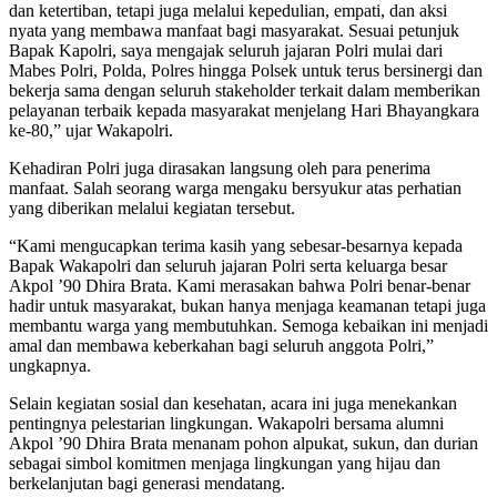
dan ketertiban, tetapi juga melalui kepedulian, empati, dan aksi
nyata yang membawa manfaat bagi masyarakat. Sesuai petunjuk
Bapak Kapolri, saya mengajak seluruh jajaran Polri mulai dari
Mabes Polri, Polda, Polres hingga Polsek untuk terus bersinergi dan
bekerja sama dengan seluruh stakeholder terkait dalam memberikan
pelayanan terbaik kepada masyarakat menjelang Hari Bhayangkara
ke-80,” ujar Wakapolri.
Kehadiran Polri juga dirasakan langsung oleh para penerima
manfaat. Salah seorang warga mengaku bersyukur atas perhatian
yang diberikan melalui kegiatan tersebut.
“Kami mengucapkan terima kasih yang sebesar-besarnya kepada
Bapak Wakapolri dan seluruh jajaran Polri serta keluarga besar
Akpol ’90 Dhira Brata. Kami merasakan bahwa Polri benar-benar
hadir untuk masyarakat, bukan hanya menjaga keamanan tetapi juga
membantu warga yang membutuhkan. Semoga kebaikan ini menjadi
amal dan membawa keberkahan bagi seluruh anggota Polri,”
ungkapnya.
Selain kegiatan sosial dan kesehatan, acara ini juga menekankan
pentingnya pelestarian lingkungan. Wakapolri bersama alumni
Akpol ’90 Dhira Brata menanam pohon alpukat, sukun, dan durian
sebagai simbol komitmen menjaga lingkungan yang hijau dan
berkelanjutan bagi generasi mendatang.