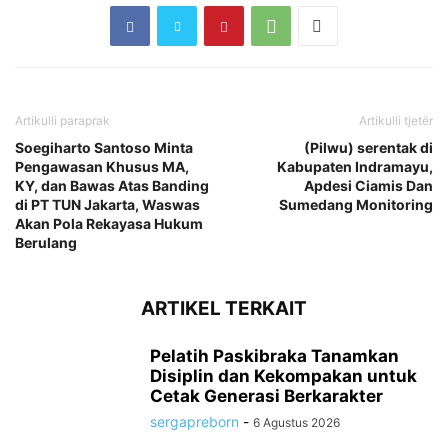
Artikulli paraprak
Artikulli tjetër
Soegiharto Santoso Minta
(Pilwu) serentak di
Pengawasan Khusus MA,
Kabupaten Indramayu,
KY, dan Bawas Atas Banding
Apdesi Ciamis Dan
di PT TUN Jakarta, Waswas
Sumedang Monitoring
Akan Pola Rekayasa Hukum
Berulang
ARTIKEL TERKAIT
Pelatih Paskibraka Tanamkan
Disiplin dan Kekompakan untuk
Cetak Generasi Berkarakter
sergapreborn
-
6 Agustus 2026