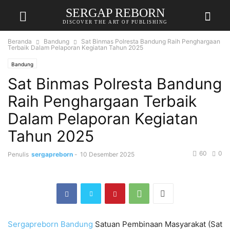
SERGAP REBORN
DISCOVER THE ART OF PUBLISHING
Beranda
Bandung
Sat Binmas Polresta Bandung Raih Penghargaan
Terbaik Dalam Pelaporan Kegiatan Tahun 2025
Bandung
Sat Binmas Polresta Bandung
Raih Penghargaan Terbaik
Dalam Pelaporan Kegiatan
Tahun 2025
60
0
Penulis
sergapreborn
-
10 Desember 2025
Sergapreborn
Bandung
Satuan Pembinaan Masyarakat (Sat