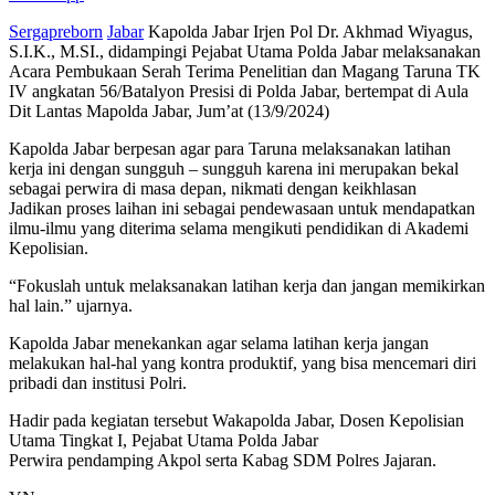
Sergapreborn
Jabar
Kapolda Jabar Irjen Pol Dr. Akhmad Wiyagus,
S.I.K., M.SI., didampingi Pejabat Utama Polda Jabar melaksanakan
Acara Pembukaan Serah Terima Penelitian dan Magang Taruna TK
IV angkatan 56/Batalyon Presisi di Polda Jabar, bertempat di Aula
Dit Lantas Mapolda Jabar, Jum’at (13/9/2024)
Kapolda Jabar berpesan agar para Taruna melaksanakan latihan
kerja ini dengan sungguh – sungguh karena ini merupakan bekal
sebagai perwira di masa depan, nikmati dengan keikhlasan
Jadikan proses laihan ini sebagai pendewasaan untuk mendapatkan
ilmu-ilmu yang diterima selama mengikuti pendidikan di Akademi
Kepolisian.
“Fokuslah untuk melaksanakan latihan kerja dan jangan memikirkan
hal lain.” ujarnya.
Kapolda Jabar menekankan agar selama latihan kerja jangan
melakukan hal-hal yang kontra produktif, yang bisa mencemari diri
pribadi dan institusi Polri.
Hadir pada kegiatan tersebut Wakapolda Jabar, Dosen Kepolisian
Utama Tingkat I, Pejabat Utama Polda Jabar
Perwira pendamping Akpol serta Kabag SDM Polres Jajaran.