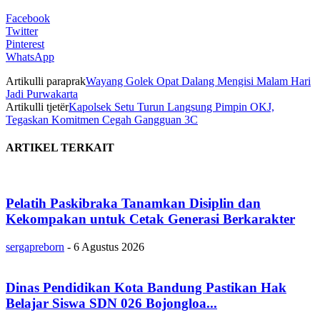
Facebook
Twitter
Pinterest
WhatsApp
Artikulli paraprak
Wayang Golek Opat Dalang Mengisi Malam Hari
Jadi Purwakarta
Artikulli tjetër
Kapolsek Setu Turun Langsung Pimpin OKJ,
Tegaskan Komitmen Cegah Gangguan 3C
ARTIKEL TERKAIT
Pelatih Paskibraka Tanamkan Disiplin dan
Kekompakan untuk Cetak Generasi Berkarakter
sergapreborn
-
6 Agustus 2026
Dinas Pendidikan Kota Bandung Pastikan Hak
Belajar Siswa SDN 026 Bojongloa...