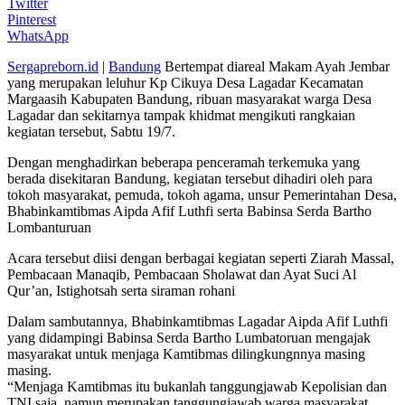
Twitter
Pinterest
WhatsApp
Sergapreborn.id
|
Bandung
Bertempat diareal Makam Ayah Jembar
yang merupakan leluhur Kp Cikuya Desa Lagadar Kecamatan
Margaasih Kabupaten Bandung, ribuan masyarakat warga Desa
Lagadar dan sekitarnya tampak khidmat mengikuti rangkaian
kegiatan tersebut, Sabtu 19/7.
Dengan menghadirkan beberapa penceramah terkemuka yang
berada disekitaran Bandung, kegiatan tersebut dihadiri oleh para
tokoh masyarakat, pemuda, tokoh agama, unsur Pemerintahan Desa,
Bhabinkamtibmas Aipda Afif Luthfi serta Babinsa Serda Bartho
Lombanturuan
Acara tersebut diisi dengan berbagai kegiatan seperti Ziarah Massal,
Pembacaan Manaqib, Pembacaan Sholawat dan Ayat Suci Al
Qur’an, Istighotsah serta siraman rohani
Dalam sambutannya, Bhabinkamtibmas Lagadar Aipda Afif Luthfi
yang didampingi Babinsa Serda Bartho Lumbatoruan mengajak
masyarakat untuk menjaga Kamtibmas dilingkungnnya masing
masing.
“Menjaga Kamtibmas itu bukanlah tanggungjawab Kepolisian dan
TNI saja, namun merupakan tanggungjawab warga masyarakat