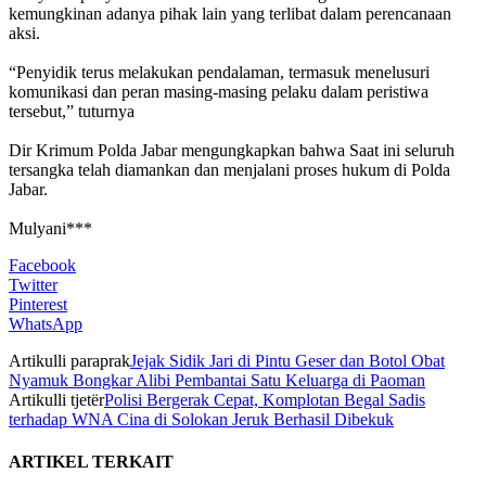
kemungkinan adanya pihak lain yang terlibat dalam perencanaan
aksi.
‎“Penyidik terus melakukan pendalaman, termasuk menelusuri
komunikasi dan peran masing-masing pelaku dalam peristiwa
tersebut,” tuturnya
Dir Krimum Polda Jabar mengungkapkan bahwa ‎Saat ini seluruh
tersangka telah diamankan dan menjalani proses hukum di Polda
Jabar.
‎Mulyani***
Facebook
Twitter
Pinterest
WhatsApp
Artikulli paraprak
Jejak Sidik Jari di Pintu Geser dan Botol Obat
Nyamuk Bongkar Alibi Pembantai Satu Keluarga di Paoman
Artikulli tjetër
Polisi Bergerak Cepat, Komplotan Begal Sadis
terhadap WNA Cina di Solokan Jeruk Berhasil Dibekuk
ARTIKEL TERKAIT