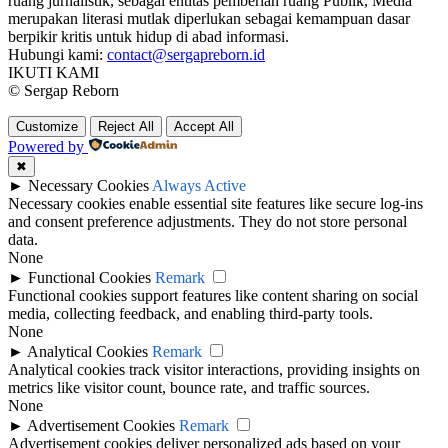
ruang jurnalistik, sebagai entitas pemberian ruang Publik, Media
merupakan literasi mutlak diperlukan sebagai kemampuan dasar
berpikir kritis untuk hidup di abad informasi.
Hubungi kami:
contact@sergapreborn.id
IKUTI KAMI
© Sergap Reborn
Customize
Reject All
Accept All
Powered by
✖
►
Necessary Cookies
Always Active
Necessary cookies enable essential site features like secure log-ins
and consent preference adjustments. They do not store personal
data.
None
►
Functional Cookies
Remark
Functional cookies support features like content sharing on social
media, collecting feedback, and enabling third-party tools.
None
►
Analytical Cookies
Remark
Analytical cookies track visitor interactions, providing insights on
metrics like visitor count, bounce rate, and traffic sources.
None
►
Advertisement Cookies
Remark
Advertisement cookies deliver personalized ads based on your