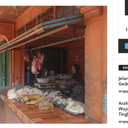
EDI
Jela
Ged
serga
Arah
Wuj
Ting
serga