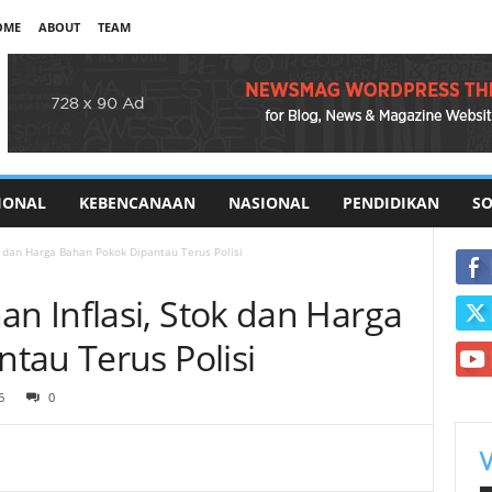
OME
ABOUT
TEAM
IONAL
KEBENCANAAN
NASIONAL
PENDIDIKAN
SO
 dan Harga Bahan Pokok Dipantau Terus Polisi
 Inflasi, Stok dan Harga
tau Terus Polisi
6
0