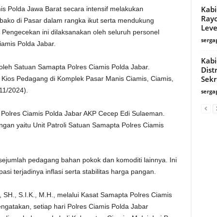
Kabi
is Polda Jawa Barat secara intensif melakukan
Rayo
ako di Pasar dalam rangka ikut serta mendukung
Level
 Pengecekan ini dilaksanakan oleh seluruh personel
serga
iamis Polda Jabar.
Kabi
 oleh Satuan Samapta Polres Ciamis Polda Jabar.
Dist
Sekr
 Kios Pedagang di Komplek Pasar Manis Ciamis, Ciamis,
11/2024).
serga
a Polres Ciamis Polda Jabar AKP Cecep Edi Sulaeman.
gan yaitu Unit Patroli Satuan Samapta Polres Ciamis
sejumlah pedagang bahan pokok dan komoditi lainnya. Ini
i terjadinya inflasi serta stabilitas harga pangan.
SH., S.I.K., M.H., melalui Kasat Samapta Polres Ciamis
atakan, setiap hari Polres Ciamis Polda Jabar