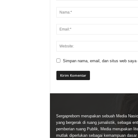
Simpan nama, email, dan situs web saya di
Sergapreborn merupakan sebuah Media Nasio
yang bergerak di ruang jurnalistik, sebagai ent
pemberian ruang Publik, Media merupakan lite
mutlak diperlukan sebagai kemampuan dasar