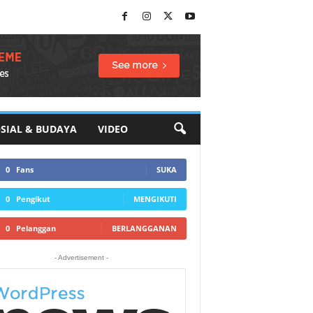
SIAL & BUDAYA
VIDEO
0
Fans
SUKA
0
Pengikut
MENGIKUTI
0
Pelanggan
BERLANGGANAN
- Advertisement -