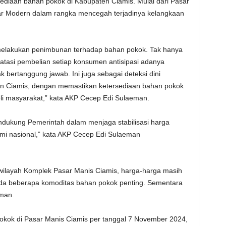
diaan bahan pokok di Kabupaten Ciamis. Mulai dari Pasar
ar Modern dalam rangka mencegah terjadinya kelangkaan
melakukan penimbunan terhadap bahan pokok. Tak hanya
tasi pembelian setiap konsumen antisipasi adanya
bertanggung jawab. Ini juga sebagai deteksi dini
ten Ciamis, dengan memastikan ketersediaan bahan pokok
li masyarakat,” kata AKP Cecep Edi Sulaeman.
endukung Pemerintah dalam menjaga stabilisasi harga
mi nasional,” kata AKP Cecep Edi Sulaeman
wilayah Komplek Pasar Manis Ciamis, harga-harga masih
ada beberapa komoditas bahan pokok penting. Sementara
man.
okok di Pasar Manis Ciamis per tanggal 7 November 2024,