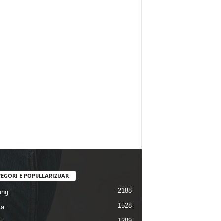
TEGORI E POPULLARIZUAR
2188
ung
1528
ta
1289