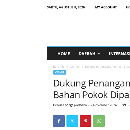
SABTU, AGUSTUS 8, 2026
MY ACCOUNT
H
HOME
DAERAH
INTERNAS
Beranda
Ciamis
Dukung Penanganan Inflasi, Stok
CIAMIS
Dukung Penanganan
Bahan Pokok Dipan
Penulis
sergapreborn
-
7 November 2024
5