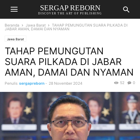
SERGAP REBORN
DISCOVER THE ART OF PUBLISHING
Beranda
Jawa Barat
TAHAP PEMUNGUTAN SUARA PILKADA DI
JABAR AMAN, DAMAI DAN NYAMAN
Jawa Barat
TAHAP PEMUNGUTAN
SUARA PILKADA DI JABAR
AMAN, DAMAI DAN NYAMAN
52
0
Penulis
sergapreborn
-
28 November 2024