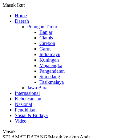
Masuk
Ikut
Home
Daerah
Priangan Timur
Banjar
Ciamis
Cirebon
Garut
Indramayu
Kuningan
Majalengka
Pangandaran
Sumedang
Tasikmalaya
Jawa Barat
Internasional
Kebencanaan
Nasional
Pendidikan
Sosial & Budaya
Video
Masuk
SELAMAT DATANG!
Masuk ke akun Anda