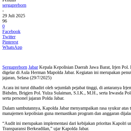
sergapreborn
-
29 Juli 2025
96
0
Facebook
Twitter
Pinterest
WhatsApp
Sergapreborn
Jabar
Kepala Kepolisian Daerah Jawa Barat, Irjen Pol.
digelar di Aula Herman Mapolda Jabar. Kegiatan ini merupakan penut
jajaran, Selasa (29/7/2025)
Acara ini turut dihadiri oleh sejumlah pejabat tinggi, di antaranya I
Bidsdm, Brigjen Pol. Yulza Sulaiman, S.I.K., M.H., serta Irwasda Pold
serta personel jajaran Polda Jabar.
Dalam sambutannya, Kapolda Jabar menyampaikan rasa syukur atas terl
manajemen kepolisian guna memastikan program dan anggaran dijalankan 
“Audit ini merupakan implementasi dari kebijakan prioritas Kapolri
Transparansi Berkeadilan,” ujar Kapolda Jabar.