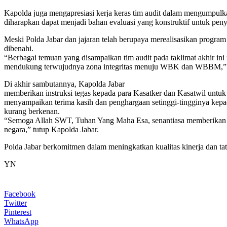
Kapolda juga mengapresiasi kerja keras tim audit dalam mengumpulkan 
diharapkan dapat menjadi bahan evaluasi yang konstruktif untuk pe
Meski Polda Jabar dan jajaran telah berupaya merealisasikan progra
dibenahi.
“Berbagai temuan yang disampaikan tim audit pada taklimat akhir i
mendukung terwujudnya zona integritas menuju WBK dan WBBM,”
Di akhir sambutannya, Kapolda Jabar
memberikan instruksi tegas kepada para Kasatker dan Kasatwil untuk
menyampaikan terima kasih dan penghargaan setinggi-tingginya kepada
kurang berkenan.
“Semoga Allah SWT, Tuhan Yang Maha Esa, senantiasa memberikan b
negara,” tutup Kapolda Jabar.
Polda Jabar berkomitmen dalam meningkatkan kualitas kinerja dan tata 
YN
Facebook
Twitter
Pinterest
WhatsApp