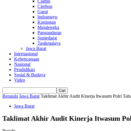
Ciamis
Cirebon
Garut
Indramayu
Kuningan
Majalengka
Pangandaran
Sumedang
Tasikmalaya
Jawa Barat
Internasional
Kebencanaan
Nasional
Pendidikan
Sosial & Budaya
Video
Beranda
Jawa Barat
Taklimat Akhir Audit Kinerja Itwasum Polri Tah
Jawa Barat
Taklimat Akhir Audit Kinerja Itwasum Pol
Penulis