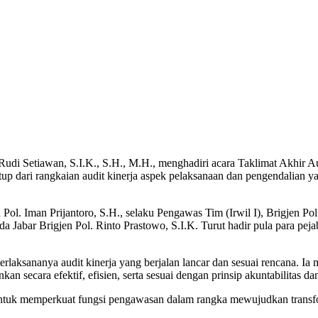
 Rudi Setiawan, S.I.K., S.H., M.H., menghadiri acara Taklimat Akhir 
up dari rangkaian audit kinerja aspek pelaksanaan dan pengendalian y
rjen Pol. Iman Prijantoro, S.H., selaku Pengawas Tim (Irwil I), Brigje
a Jabar Brigjen Pol. Rinto Prastowo, S.I.K. Turut hadir pula para peja
aksananya audit kinerja yang berjalan lancar dan sesuai rencana. Ia 
secara efektif, efisien, serta sesuai dengan prinsip akuntabilitas dan
 untuk memperkuat fungsi pengawasan dalam rangka mewujudkan transfor