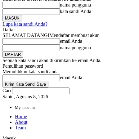
nama pengguna
kata sandi Anda
Lupa kata sandi Anda?
Daftar
SELAMAT DATANG!
Mendaftar membuat akun
email Anda
nama pengguna
Sebuah kata sandi akan dikirimkan ke email Anda.
Pemulihan password
Memulihkan kata sandi anda
email Anda
Cari
Sabtu, Agustus 8, 2026
My account
Home
About
Team
Masuk