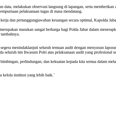
data, melakukan observasi langsung di lapangan, serta memberikan asis
nyempurnaan pelaksanaan tugas di masa mendatang.
m kerja dan pertanggungjawaban keuangan secara optimal, Kapolda Jab
ni merupakan masukan sangat berharga bagi Polda Jabar dalam menera
 tambahnya.
 segera menindaklanjuti seluruh temuan audit dengan menyusun laporan 
 seluruh tim Itwasum Polri atas pelaksanaan audit yang profesional se
imbingan, perlindungan, dan kekuatan kepada kita semua dalam mela
kelola institusi yang lebih baik.`