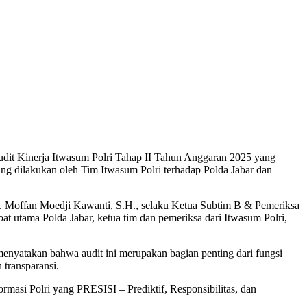
Audit Kinerja Itwasum Polri Tahap II Tahun Anggaran 2025 yang
ang dilakukan oleh Tim Itwasum Polri terhadap Polda Jabar dan
n Pol. Moffan Moedji Kawanti, S.H., selaku Ketua Subtim B & Pemeriksa
bat utama Polda Jabar, ketua tim dan pemeriksa dari Itwasum Polri,
menyatakan bahwa audit ini merupakan bagian penting dari fungsi
 transparansi.
masi Polri yang PRESISI – Prediktif, Responsibilitas, dan