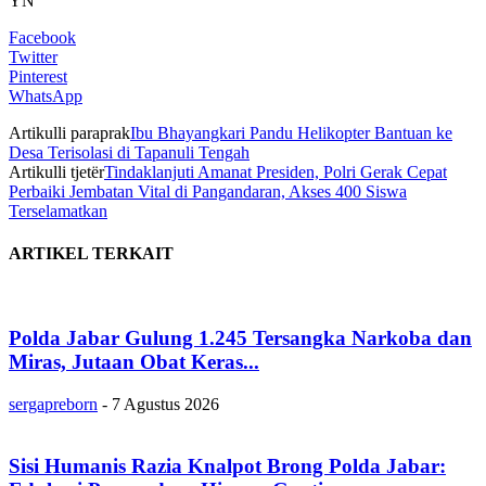
YN
Facebook
Twitter
Pinterest
WhatsApp
Artikulli paraprak
Ibu Bhayangkari Pandu Helikopter Bantuan ke
Desa Terisolasi di Tapanuli Tengah
Artikulli tjetër
Tindaklanjuti Amanat Presiden, Polri Gerak Cepat
Perbaiki Jembatan Vital di Pangandaran, Akses 400 Siswa
Terselamatkan
ARTIKEL TERKAIT
Polda Jabar Gulung 1.245 Tersangka Narkoba dan
Miras, Jutaan Obat Keras...
sergapreborn
-
7 Agustus 2026
Sisi Humanis Razia Knalpot Brong Polda Jabar: