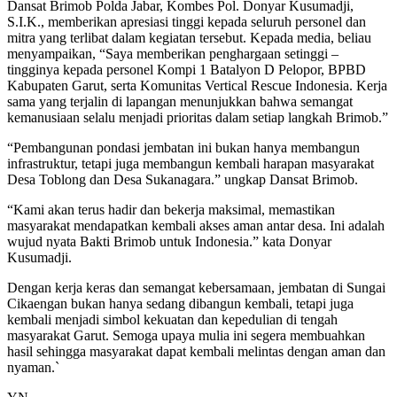
Dansat Brimob Polda Jabar, Kombes Pol. Donyar Kusumadji,
S.I.K., memberikan apresiasi tinggi kepada seluruh personel dan
mitra yang terlibat dalam kegiatan tersebut. Kepada media, beliau
menyampaikan, “Saya memberikan penghargaan setinggi –
tingginya kepada personel Kompi 1 Batalyon D Pelopor, BPBD
Kabupaten Garut, serta Komunitas Vertical Rescue Indonesia. Kerja
sama yang terjalin di lapangan menunjukkan bahwa semangat
kemanusiaan selalu menjadi prioritas dalam setiap langkah Brimob.”
“Pembangunan pondasi jembatan ini bukan hanya membangun
infrastruktur, tetapi juga membangun kembali harapan masyarakat
Desa Toblong dan Desa Sukanagara.” ungkap Dansat Brimob.
“Kami akan terus hadir dan bekerja maksimal, memastikan
masyarakat mendapatkan kembali akses aman antar desa. Ini adalah
wujud nyata Bakti Brimob untuk Indonesia.” kata Donyar
Kusumadji.
Dengan kerja keras dan semangat kebersamaan, jembatan di Sungai
Cikaengan bukan hanya sedang dibangun kembali, tetapi juga
kembali menjadi simbol kekuatan dan kepedulian di tengah
masyarakat Garut. Semoga upaya mulia ini segera membuahkan
hasil sehingga masyarakat dapat kembali melintas dengan aman dan
nyaman.`