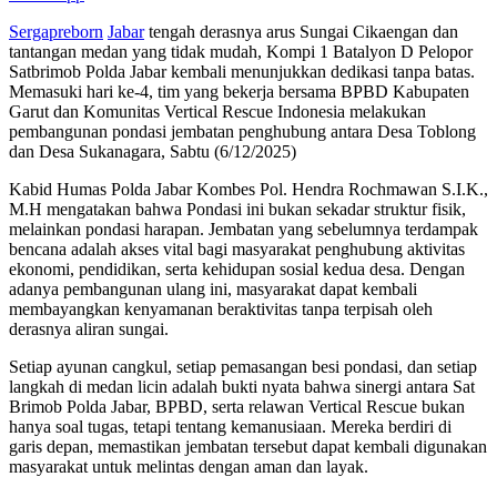
Sergapreborn
Jabar
tengah derasnya arus Sungai Cikaengan dan
tantangan medan yang tidak mudah, Kompi 1 Batalyon D Pelopor
Satbrimob Polda Jabar kembali menunjukkan dedikasi tanpa batas.
Memasuki hari ke-4, tim yang bekerja bersama BPBD Kabupaten
Garut dan Komunitas Vertical Rescue Indonesia melakukan
pembangunan pondasi jembatan penghubung antara Desa Toblong
dan Desa Sukanagara, Sabtu (6/12/2025)
Kabid Humas Polda Jabar Kombes Pol. Hendra Rochmawan S.I.K.,
M.H mengatakan bahwa Pondasi ini bukan sekadar struktur fisik,
melainkan pondasi harapan. Jembatan yang sebelumnya terdampak
bencana adalah akses vital bagi masyarakat penghubung aktivitas
ekonomi, pendidikan, serta kehidupan sosial kedua desa. Dengan
adanya pembangunan ulang ini, masyarakat dapat kembali
membayangkan kenyamanan beraktivitas tanpa terpisah oleh
derasnya aliran sungai.
Setiap ayunan cangkul, setiap pemasangan besi pondasi, dan setiap
langkah di medan licin adalah bukti nyata bahwa sinergi antara Sat
Brimob Polda Jabar, BPBD, serta relawan Vertical Rescue bukan
hanya soal tugas, tetapi tentang kemanusiaan. Mereka berdiri di
garis depan, memastikan jembatan tersebut dapat kembali digunakan
masyarakat untuk melintas dengan aman dan layak.