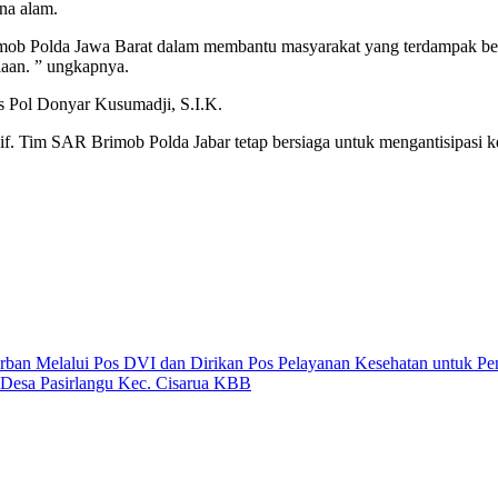
ana alam.
ob Polda Jawa Barat dalam membantu masyarakat yang terdampak benca
aan. ” ungkapnya.
s Pol Donyar Kusumadji, S.I.K.
usif. Tim SAR Brimob Polda Jabar tetap bersiaga untuk mengantisipasi 
Korban Melalui Pos DVI dan Dirikan Pos Pelayanan Kesehatan untuk Pe
 Desa Pasirlangu Kec. Cisarua KBB