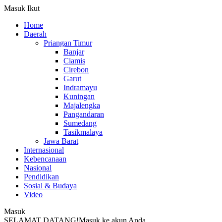
Masuk
Ikut
Home
Daerah
Priangan Timur
Banjar
Ciamis
Cirebon
Garut
Indramayu
Kuningan
Majalengka
Pangandaran
Sumedang
Tasikmalaya
Jawa Barat
Internasional
Kebencanaan
Nasional
Pendidikan
Sosial & Budaya
Video
Masuk
SELAMAT DATANG!
Masuk ke akun Anda