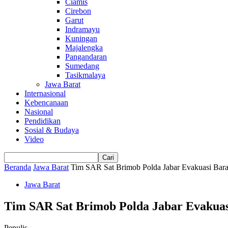
Ciamis
Cirebon
Garut
Indramayu
Kuningan
Majalengka
Pangandaran
Sumedang
Tasikmalaya
Jawa Barat
Internasional
Kebencanaan
Nasional
Pendidikan
Sosial & Budaya
Video
Beranda
Jawa Barat
Tim SAR Sat Brimob Polda Jabar Evakuasi Bar
Jawa Barat
Tim SAR Sat Brimob Polda Jabar Evakuas
Penulis