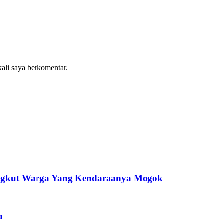
kali saya berkomentar.
 Angkut Warga Yang Kendaraanya Mogok
a