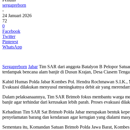
sergapreborn
-
24 Januari 2026
72
0
Facebook
Twitter
Pinterest
WhatsApp
Sergapreborn
Jabar
Tim SAR dari anggota Batalyon B Pelopor Satuan
terdampak bencana alam banjir di Dusun Krajan, Desa Ciasem Teng
Kabid Humas Polda Jabar Kombes Pol. Hendra Rochmawan S.I.K., M.
Evakuasi dilakukan menyusul meningkatnya debit air yang merendam 
Dalam pelaksanaannya, Tim SAR Brimob fokus membantu warga menye
banjir agar terhindar dari kerusakan lebih parah. Proses evakuasi d
Kehadiran Tim SAR Sat Brimob Polda Jabar merupakan bentuk keped
penyelamatan barang dan kendaraan agar kerugian yang dialami masyar
Sementara itu, Komandan Satuan Brimob Polda Jawa Barat, Kombes P