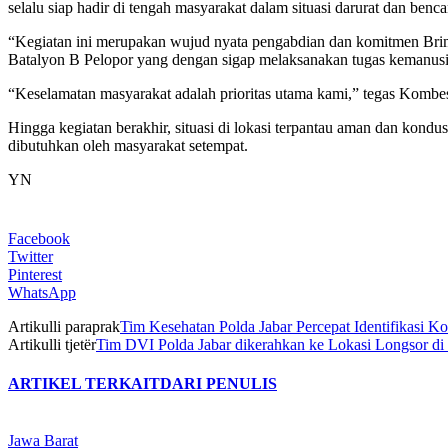
selalu siap hadir di tengah masyarakat dalam situasi darurat dan benc
“Kegiatan ini merupakan wujud nyata pengabdian dan komitmen Brim
Batalyon B Pelopor yang dengan sigap melaksanakan tugas kemanusi
“Keselamatan masyarakat adalah prioritas utama kami,” tegas Kombe
Hingga kegiatan berakhir, situasi di lokasi terpantau aman dan kond
dibutuhkan oleh masyarakat setempat.
YN
Facebook
Twitter
Pinterest
WhatsApp
Artikulli paraprak
Tim Kesehatan Polda Jabar Percepat Identifikasi 
Artikulli tjetër
Tim DVI Polda Jabar dikerahkan ke Lokasi Longsor di
ARTIKEL TERKAIT
DARI PENULIS
Jawa Barat