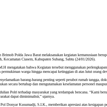
 Brimob Polda Jawa Barat melaksanakan kegiatan kemanusiaan berupa 
ah, Kecamatan Ciasem, Kabupaten Subang, Sabtu (24/01/2026).
H mengatakan bahwa Kegiatan tersebut menggunakan perlengkapan kese
permukiman warga hingga mencapai ketinggian di atas lutut orang de
lamatkan barang-barang penting seperti perabot rumah tangga, dok
ilakukan secara bertahap dan mengutamakan keselamatan personel maupu
ulian Polri terhadap masyarakat yang terdampak bencana. “Kami be
akat dapat diminimalisir,” ujarnya.
ol Donyar Kusumadji, S.I.K., memberikan apresiasi atas kesigapan pe