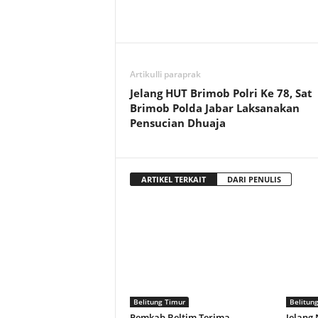
Artikulli paraprak
Jelang HUT Brimob Polri Ke 78, Sat
Brimob Polda Jabar Laksanakan
Pensucian Dhuaja
ARTIKEL TERKAIT
DARI PENULIS
Belitung Timur
Belitun
Pemkab Beltim Terima
Jelang 