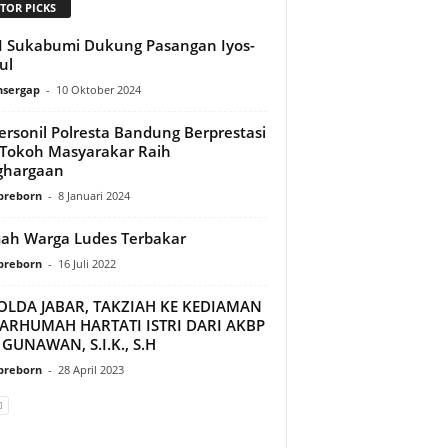
TOR PICKS
 Sukabumi Dukung Pasangan Iyos-
ul
sergap
-
10 Oktober 2024
ersonil Polresta Bandung Berprestasi
Tokoh Masyarakar Raih
ghargaan
preborn
-
8 Januari 2024
ah Warga Ludes Terbakar
preborn
-
16 Juli 2022
OLDA JABAR, TAKZIAH KE KEDIAMAN
ARHUMAH HARTATI ISTRI DARI AKBP
 GUNAWAN, S.I.K., S.H
preborn
-
28 April 2023