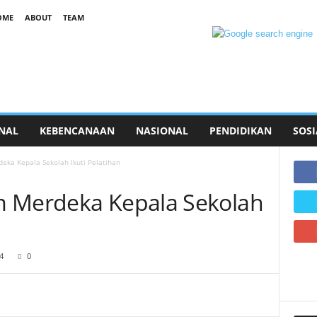
OME
ABOUT
TEAM
NAL
KEBENCANAAN
NASIONAL
PENDIDIKAN
SOSI
eka Kepala Sekolah Ikuti Pelatihan
m Merdeka Kepala Sekolah
4
0