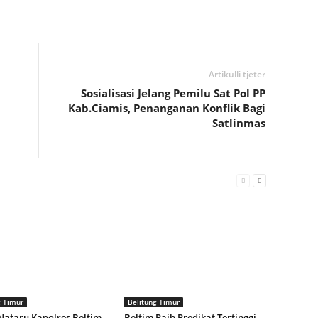
Artikulli tjetër
Sosialisasi Jelang Pemilu Sat Pol PP
Kab.Ciamis, Penanganan Konflik Bagi
Satlinmas
g Timur
Belitung Timur
Nataru Kapolres Beltim
Beltim Raih Predikat Tertinggi