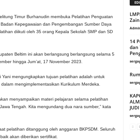
EDI
LMPI
Belitung Timur Burhanudin membuka Pelatihan Penguatan
Zain
lat Badan Kepegawaian dan Pengembangan Sumber Daya
Admin
atihan diikuti oleh 35 orang Kepala Sekolah SMP dan SD
14 P
dan 
Pen
paten Beltim ini akan berlangsung berlangsung selama 5
serga
ovember hingga Jum’at, 17 November 2023.
Rum
Yani mengungkapkan tujuan pelatihan adalah untuk
serga
h dalam mengimplementasikan Kurikulum Merdeka.
KAP
kan menyampaikan materi pelajaran selama pelatihan
ALM
k Jawa Tengah. Kita mengundang dua nara sumber,” kata
JUDI
serga
at pelatihan ditanggung oleh anggaran BKPSDM. Seluruh
aik akan diberikan sertifikat.