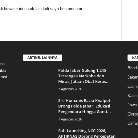
 browser ini untuk lain kali saya berkomentar.
ARTIKEL LAINNYA
KA
nal
Band
Polda Jabar Gulung 1.245
itas
Tersangka Narkoba dan
rasi
Jakar
Miras, Jutaan Obat Keras...
Ciami
7 Agustus 2026
Kalim
Sisi Humanis Razia Knalpot
Jawa 
Brong Polda Jabar: Edukasi
Pengendara Hingga Ganti...
Cireb
7 Agustus 2026
Cimah
Soft Launching NCC 2026,
APTIKNAS Dorong Percepatan