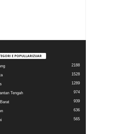
TEGORI E POPULLARIZUAR
2188
ung
1528
ta
1289
s
974
antan Tengah
939
Barat
636
on
565
i