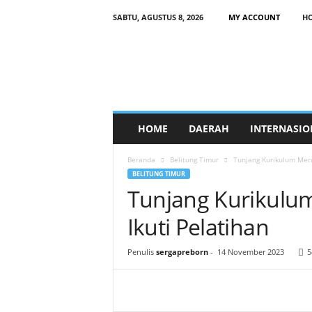
SABTU, AGUSTUS 8, 2026
MY ACCOUNT
H
HOME
DAERAH
INTERNASIO
Beranda
Belitung Timur
Tunjang Kurikulum Merd
BELITUNG TIMUR
Tunjang Kurikulu
Ikuti Pelatihan
Penulis
sergapreborn
-
14 November 2023
5