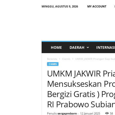
MINGGU, AGUSTUS 9, 2026
MY ACCOUNT
HOME
DAERAH
INTERNAS
Beranda
Ciamis
UMKM JAKWIR Priangan Siap Ikut
CIAMIS
UMKM JAKWIR Prian
Mensukseskan Pr
Bergizi Gratis ) P
RI Prabowo Subia
Penulis
sergapreborn
-
12 Januari 2025
58