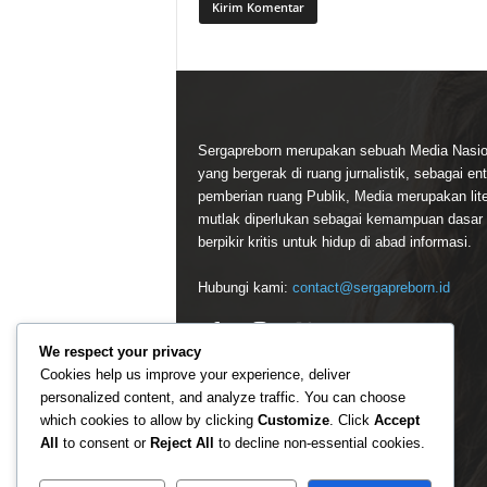
Sergapreborn merupakan sebuah Media Nasio
yang bergerak di ruang jurnalistik, sebagai ent
pemberian ruang Publik, Media merupakan lite
mutlak diperlukan sebagai kemampuan dasar
berpikir kritis untuk hidup di abad informasi.
Hubungi kami:
contact@sergapreborn.id
We respect your privacy
Cookies help us improve your experience, deliver
personalized content, and analyze traffic. You can choose
which cookies to allow by clicking
Customize
. Click
Accept
All
to consent or
Reject All
to decline non-essential cookies.