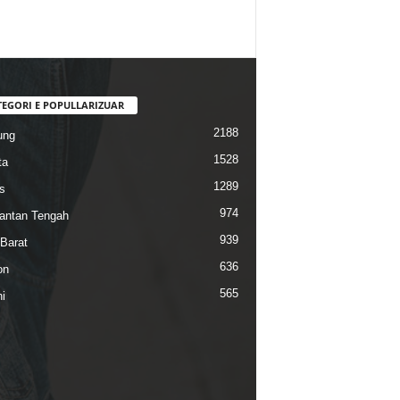
TEGORI E POPULLARIZUAR
2188
ung
1528
ta
1289
s
974
antan Tengah
939
Barat
636
on
565
i