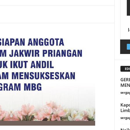
EDI
GER
MEN
serga
Kapo
Lim
serga
Naik