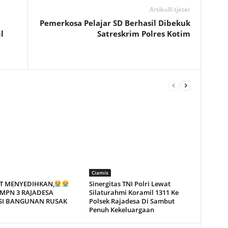
Artikulli tjetër
Pemerkosa Pelajar SD Berhasil Dibekuk
l
Satreskrim Polres Kotim
Ciamis
T MENYEDIHKAN,
Sinergitas TNI Polri Lewat
MPN 3 RAJADESA
Silaturahmi Koramil 1311 Ke
SI BANGUNAN RUSAK
Polsek Rajadesa Di Sambut
Penuh Kekeluargaan