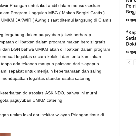
Polr
ir Priangan untuk ikut andil dalam mensukseskan
Brig
alam Program Unggulan MBG ( Makan Bergizi Gratis )
serga
 UMKM JAKWIR ( Awing ) saat ditemui langsung di Ciamis.
‎*Ka
g tergabung dalam paguyuban jakwir berharap
Seti
atan di libatkan dalam program makan bergizi gratis
Dokto
si dari BGN bahwa UMKM akan di libatkan dalam program
serga
uat legalitas secara kolektif dan tentu kami akan
 tanpa ada tekanan maupun paksaan dari siapapun.
ami sepakat untuk menjalin kebersamaan dan saling
mendapatkan legalitas standar usaha catering
keterkaitan dg asosiasi ASKINDO, bahwa ini murni
nggota paguyuban UMKM catering
gan umkm lokal dari sekitar wilayah Priangan timur di