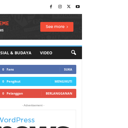
SIAL & BUDAYA
VIDEO
0
Fans
SUKA
0
Pengikut
MENGIKUTI
0
Pelanggan
BERLANGGANAN
- Advertisement -