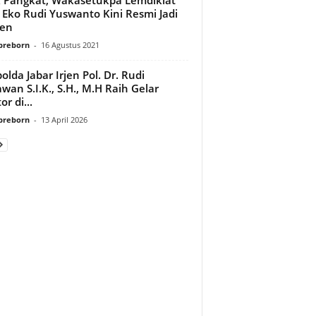
i Eko Rudi Yuswanto Kini Resmi Jadi
jen
preborn
-
16 Agustus 2021
polda Jabar Irjen Pol. Dr. Rudi
awan S.I.K., S.H., M.H Raih Gelar
r di...
preborn
-
13 April 2026