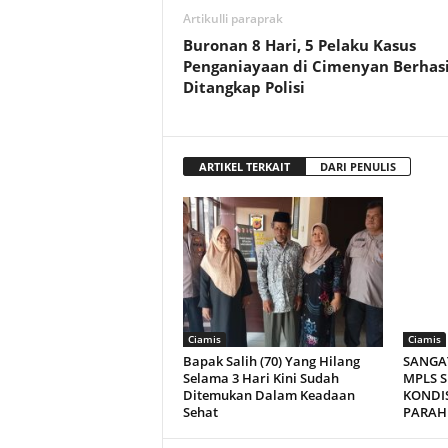
Artikulli paraprak
Buronan 8 Hari, 5 Pelaku Kasus
Penganiayaan di Cimenyan Berhasi
Ditangkap Polisi
ARTIKEL TERKAIT
DARI PENULIS
Ciamis
Ciamis
Bapak Salih (70) Yang Hilang
SANGA
Selama 3 Hari Kini Sudah
MPLS S
Ditemukan Dalam Keadaan
KONDI
Sehat
PARAH