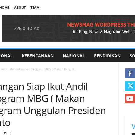
HOME
ABOUT
TEAM
IONAL
KEBENCANAAN
NASIONAL
PENDIDIKAN
SO
 Andil Mensukseskan Program MBG ( Makan Bergizi...
gan Siap Ikut Andil
ogram MBG ( Makan
rogram Unggulan Presiden
nto
0