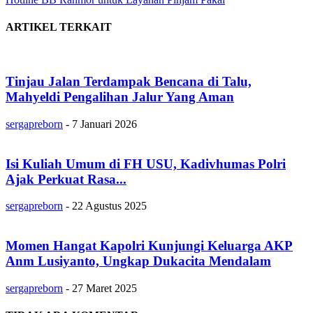
ARTIKEL TERKAIT
Tinjau Jalan Terdampak Bencana di Talu,
Mahyeldi Pengalihan Jalur Yang Aman
sergapreborn
-
7 Januari 2026
Isi Kuliah Umum di FH USU, Kadivhumas Polri
Ajak Perkuat Rasa...
sergapreborn
-
22 Agustus 2025
Momen Hangat Kapolri Kunjungi Keluarga AKP
Anm Lusiyanto, Ungkap Dukacita Mendalam
sergapreborn
-
27 Maret 2025