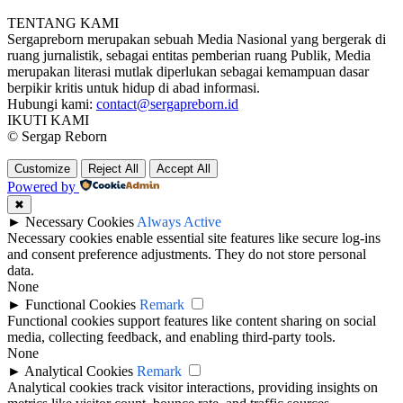
TENTANG KAMI
Sergapreborn merupakan sebuah Media Nasional yang bergerak di
ruang jurnalistik, sebagai entitas pemberian ruang Publik, Media
merupakan literasi mutlak diperlukan sebagai kemampuan dasar
berpikir kritis untuk hidup di abad informasi.
Hubungi kami:
contact@sergapreborn.id
IKUTI KAMI
© Sergap Reborn
Customize
Reject All
Accept All
Powered by
✖
►
Necessary Cookies
Always Active
Necessary cookies enable essential site features like secure log-ins
and consent preference adjustments. They do not store personal
data.
None
►
Functional Cookies
Remark
Functional cookies support features like content sharing on social
media, collecting feedback, and enabling third-party tools.
None
►
Analytical Cookies
Remark
Analytical cookies track visitor interactions, providing insights on