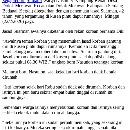
Segapreborn
Sumatra
Warga Dusun lV Kampung Rebah Desa
Dolok Merawan Kecamatan Dolok Merawan Kabupaten Serdang
Bedagai (Sergai) digegerkan dengan penemuan jasad Suarman, 42
tahun, yang tergantung di kusen pintu dapur rumahnya, Minggu
(22/2/2026) pagi.
Jasad Suarman awalnya diketahui oleh rekan korban bernama Diki.
“Awalnya teman korban yang menemukan jasad korban gantung
diri di kusen pintu dapur rumahnya. Kemudian Diki memanggil
kami tetangganya memberitahukan bahwa Suarman gantung diri.
Jasad korban diturunkan dari kusen pintu setelah polisi datang
sekitar pukul 08.30.WIB,” ungkap boru Nasution tetangga korban.
Menurut boru Nasution, saat kejadian istri korban tidak berada
dirumah.
“Istri korban sejak hari Rabu sudah tidak ada dirumah. Korban dan
istrinya ini pun baru sekitar empat bulan tinggal di rumah itu,”
sambungnya.
Sementara warga lainnya menyebutkan, korban dan istrinya sering
terlibat cekcok mulut dalam rumah tangga.
“Sebelumnya korban ini sudah pernah menikah, yang sekarang ini
istri keduanya. Mereka sering cekcok rumah tangga sebab bila