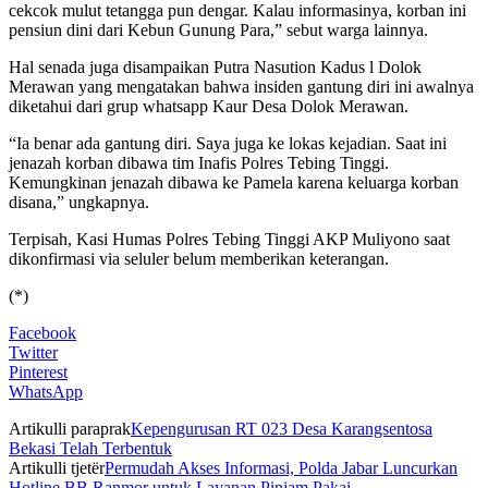
cekcok mulut tetangga pun dengar. Kalau informasinya, korban ini
pensiun dini dari Kebun Gunung Para,” sebut warga lainnya.
Hal senada juga disampaikan Putra Nasution Kadus l Dolok
Merawan yang mengatakan bahwa insiden gantung diri ini awalnya
diketahui dari grup whatsapp Kaur Desa Dolok Merawan.
“Ia benar ada gantung diri. Saya juga ke lokas kejadian. Saat ini
jenazah korban dibawa tim Inafis Polres Tebing Tinggi.
Kemungkinan jenazah dibawa ke Pamela karena keluarga korban
disana,” ungkapnya.
Terpisah, Kasi Humas Polres Tebing Tinggi AKP Muliyono saat
dikonfirmasi via seluler belum memberikan keterangan.
(*)
Facebook
Twitter
Pinterest
WhatsApp
Artikulli paraprak
Kepengurusan RT 023 Desa Karangsentosa
Bekasi Telah Terbentuk
Artikulli tjetër
Permudah Akses Informasi, Polda Jabar Luncurkan
Hotline BB Ranmor untuk Layanan Pinjam Pakai