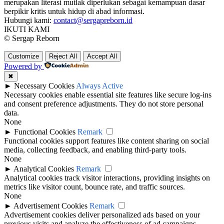
merupakan literasi mutlak diperlukan sebagai kemampuan dasar
berpikir kritis untuk hidup di abad informasi.
Hubungi kami:
contact@sergapreborn.id
IKUTI KAMI
© Sergap Reborn
Customize
Reject All
Accept All
Powered by
✖
►
Necessary Cookies
Always Active
Necessary cookies enable essential site features like secure log-ins
and consent preference adjustments. They do not store personal
data.
None
►
Functional Cookies
Remark
Functional cookies support features like content sharing on social
media, collecting feedback, and enabling third-party tools.
None
►
Analytical Cookies
Remark
Analytical cookies track visitor interactions, providing insights on
metrics like visitor count, bounce rate, and traffic sources.
None
►
Advertisement Cookies
Remark
Advertisement cookies deliver personalized ads based on your
previous visits and analyze the effectiveness of ad campaigns.