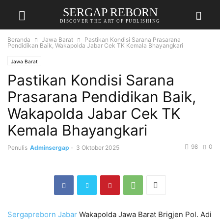
SERGAP REBORN
DISCOVER THE ART OF PUBLISHING
Beranda
Jawa Barat
Pastikan Kondisi Sarana Prasarana
Pendidikan Baik, Wakapolda Jabar Cek TK Kemala Bhayangkari
Jawa Barat
Pastikan Kondisi Sarana
Prasarana Pendidikan Baik,
Wakapolda Jabar Cek TK
Kemala Bhayangkari
98
0
Penulis
Adminsergap
-
3 Oktober 2025
Sergapreborn
Jabar
Wakapolda Jawa Barat Brigjen Pol. Adi