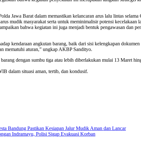
Polda Jawa Barat dalam memastikan kelancaran arus lalu lintas selam
arus mudik masyarakat serta untuk meminimalisir potensi kecelakaan lalu
aikan bahwa kegiatan ini juga menjadi bentuk pengawasan dan peneg
hadap kendaraan angkutan barang, baik dari sisi kelengkapan dokum
n dan mematuhi aturan,” ungkap AKBP Sandityo.
rang dengan sumbu tiga atau lebih diberlakukan mulai 13 Maret hingg
IB dalam situasi aman, tertib, dan kondusif.
resta Bandung Pastikan Kesiapan Jalur Mudik Aman dan Lancar
ngan Indramayu, Polisi Sigap Evakuasi Korban