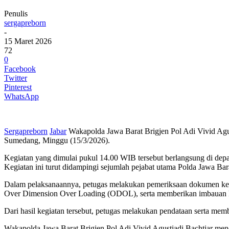
Penulis
sergapreborn
-
15 Maret 2026
72
0
Facebook
Twitter
Pinterest
WhatsApp
Sergapreborn
Jabar
Wakapolda Jawa Barat Brigjen Pol Adi Vivid Agus
Sumedang, Minggu (15/3/2026).
Kegiatan yang dimulai pukul 14.00 WIB tersebut berlangsung di 
Kegiatan ini turut didampingi sejumlah pejabat utama Polda Jawa B
Dalam pelaksanaannya, petugas melakukan pemeriksaan dokumen kend
Over Dimension Over Loading (ODOL), serta memberikan imbauan kep
Dari hasil kegiatan tersebut, petugas melakukan pendataan serta me
Wakapolda Jawa Barat Brigjen Pol Adi Vivid Agustiadi Bachtiar mene