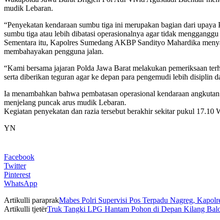
mudik Lebaran.
“Penyekatan kendaraan sumbu tiga ini merupakan bagian dari upaya 
sumbu tiga atau lebih dibatasi operasionalnya agar tidak mengganggu 
Sementara itu, Kapolres Sumedang AKBP Sandityo Mahardika menyamp
membahayakan pengguna jalan.
“Kami bersama jajaran Polda Jawa Barat melakukan pemeriksaan ter
serta diberikan teguran agar ke depan para pengemudi lebih disipli
Ia menambahkan bahwa pembatasan operasional kendaraan angkutan ba
menjelang puncak arus mudik Lebaran.
Kegiatan penyekatan dan razia tersebut berakhir sekitar pukul 17.10 W
YN
Facebook
Twitter
Pinterest
WhatsApp
Artikulli paraprak
Mabes Polri Supervisi Pos Terpadu Nagreg, Kapol
Artikulli tjetër
Truk Tangki LPG Hantam Pohon di Depan Kilang Balo