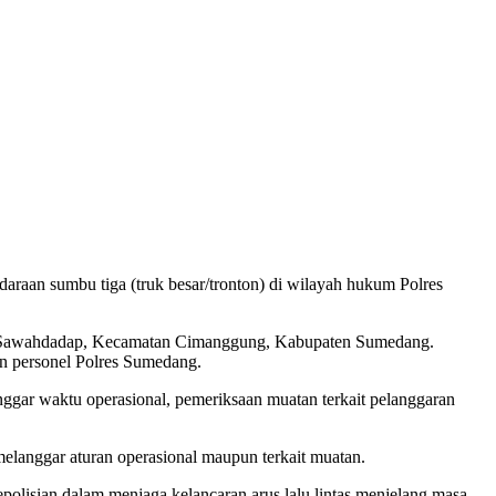
araan sumbu tiga (truk besar/tronton) di wilayah hukum Polres
sa Sawahdadap, Kecamatan Cimanggung, Kabupaten Sumedang.
an personel Polres Sumedang.
gar waktu operasional, pemeriksaan muatan terkait pelanggaran
melanggar aturan operasional maupun terkait muatan.
olisian dalam menjaga kelancaran arus lalu lintas menjelang masa