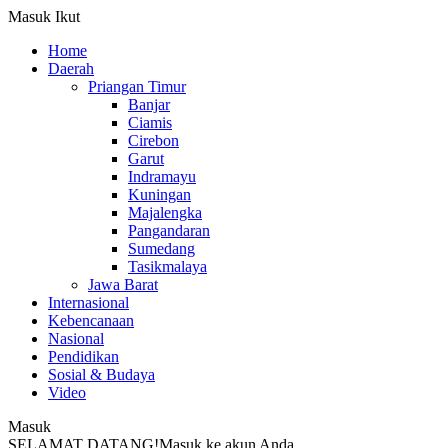
Masuk
Ikut
Home
Daerah
Priangan Timur
Banjar
Ciamis
Cirebon
Garut
Indramayu
Kuningan
Majalengka
Pangandaran
Sumedang
Tasikmalaya
Jawa Barat
Internasional
Kebencanaan
Nasional
Pendidikan
Sosial & Budaya
Video
Masuk
SELAMAT DATANG!
Masuk ke akun Anda