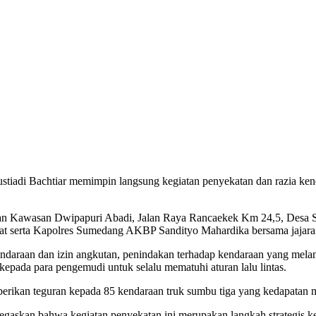
tiadi Bachtiar memimpin langsung kegiatan penyekatan dan razia kend
depan Kawasan Dwipapuri Abadi, Jalan Raya Rancaekek Km 24,5, De
arat serta Kapolres Sumedang AKBP Sandityo Mahardika bersama jajar
araan dan izin angkutan, penindakan terhadap kendaraan yang melang
ada para pengemudi untuk selalu mematuhi aturan lalu lintas.
mberikan teguran kepada 85 kendaraan truk sumbu tiga yang kedapatan 
gaskan bahwa kegiatan penyekatan ini merupakan langkah strategis kep