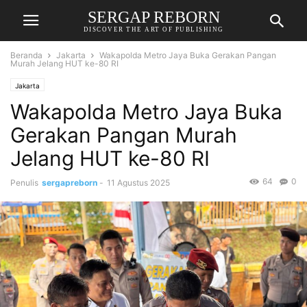
SERGAP REBORN
DISCOVER THE ART OF PUBLISHING
Beranda
Jakarta
Wakapolda Metro Jaya Buka Gerakan Pangan
Murah Jelang HUT ke-80 RI
Jakarta
Wakapolda Metro Jaya Buka
Gerakan Pangan Murah
Jelang HUT ke-80 RI
64
0
Penulis
sergapreborn
-
11 Agustus 2025