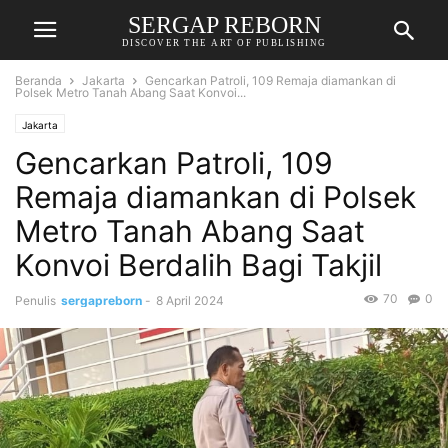
SERGAP REBORN
DISCOVER THE ART OF PUBLISHING
Beranda
Jakarta
Gencarkan Patroli, 109 Remaja diamankan di
Polsek Metro Tanah Abang Saat Konvoi...
Jakarta
Gencarkan Patroli, 109
Remaja diamankan di Polsek
Metro Tanah Abang Saat
Konvoi Berdalih Bagi Takjil
70
0
Penulis
sergapreborn
-
8 April 2024