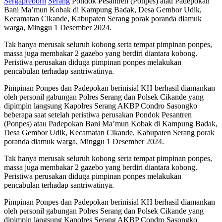
Sergapreborn
Serang
Pondok Pesantren (Ponpes) atau Padepokan
Bani Ma’mun Kobak di Kampung Badak, Desa Gembor Udik,
Kecamatan Cikande, Kabupaten Serang porak poranda diamuk
warga, Minggu 1 Desember 2024.
Tak hanya merusak seluruh kobong serta tempat pimpinan ponpes,
massa juga membakar 2 gazebo yang berdiri diantara kobong.
Peristiwa perusakan diduga pimpinan ponpes melakukan
pencabulan terhadap santriwatinya.
Pimpinan Ponpes dan Padepokan berinisial KH berhasil diamankan
oleh personil gabungan Polres Serang dan Polsek Cikande yang
dipimpin langsung Kapolres Serang AKBP Condro Sasongko
beberapa saat setelah peristiwa perusakan Pondok Pesantren
(Ponpes) atau Padepokan Bani Ma’mun Kobak di Kampung Badak,
Desa Gembor Udik, Kecamatan Cikande, Kabupaten Serang porak
poranda diamuk warga, Minggu 1 Desember 2024.
Tak hanya merusak seluruh kobong serta tempat pimpinan ponpes,
massa juga membakar 2 gazebo yang berdiri diantara kobong.
Peristiwa perusakan diduga pimpinan ponpes melakukan
pencabulan terhadap santriwatinya.
Pimpinan Ponpes dan Padepokan berinisial KH berhasil diamankan
oleh personil gabungan Polres Serang dan Polsek Cikande yang
dipimpin langsung Kapolres Serang AKBP Condro Sasongko