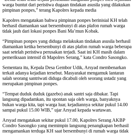
warga buntut dari peristiwa dugaan tindakan asusila yang dilakukan
pimpinan ponpes,” terang Kapolres kepada media
Kapolres mengatakan bahwa pimpinan ponpes berinisial KH telah
berhasil diamankan saat bersembunyi di atas plafon rumah warga
tidak jauh dari lokasi ponpes Bani Ma’mun Kobak.
“Pimpinan ponpes yang diduga melakukan tindakan asusila berhasil
diamankan ketika bersembunyi di atas plafon rumah warga beberapa
saat setelah peristiwa perusakan terjadi. Saat ini KH masih dalam
pemeriksaan intensif di Mapolres Serang,” kata Condro Sasongko.
Sementara itu, Kepala Desa Gembor Udik, Arsyad membenarkan
terkait adanya kejadian tersebut. Masyarakat mengamuk lantaran
salah seorang santriwati diduga dicabuli oleh seorang ustadz yang
merupakan pimpinan ponpes.
“Tempat duduk duduk (gazebo) anak santri saja dibakar. Tapi
langsung dipadamkan, itu spontan saja oleh warga, banyaknya
bukan warga kita, tapi warga luar, kejadiannya sekitar pukul 14.00
sampai pukul 15.00 WIB,” ujar Arsyad kepada wartawan.
Arsyad mengatakan sekitar pukul 17.00, Kapolres Serang AKBP
Condro Sasongko yang memimpin langsung penangkapan berhasil
mengamankan terduga KH saat bersembunyi di rumah warga tidak