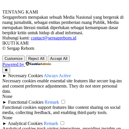
TENTANG KAMI
Sergapreborn merupakan sebuah Media Nasional yang bergerak di
ruang jurnalistik, sebagai entitas pemberian ruang Publik, Media
merupakan literasi mutlak diperlukan sebagai kemampuan dasar
berpikir kritis untuk hidup di abad informasi.
Hubungi kami:
contact@sergapreborn.id
IKUTI KAMI
© Sergap Reborn
Customize
Reject All
Accept All
Powered by
✖
►
Necessary Cookies
Always Active
Necessary cookies enable essential site features like secure log-ins
and consent preference adjustments. They do not store personal
data.
None
►
Functional Cookies
Remark
Functional cookies support features like content sharing on social
media, collecting feedback, and enabling third-party tools.
None
►
Analytical Cookies
Remark
Analytical cookies track visitor interactions, providing insights on