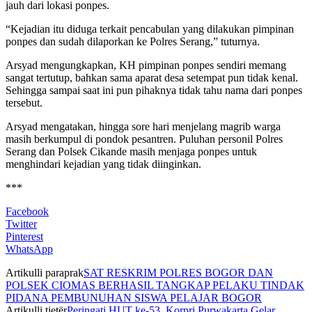
jauh dari lokasi ponpes.
“Kejadian itu diduga terkait pencabulan yang dilakukan pimpinan
ponpes dan sudah dilaporkan ke Polres Serang,” tuturnya.
Arsyad mengungkapkan, KH pimpinan ponpes sendiri memang
sangat tertutup, bahkan sama aparat desa setempat pun tidak kenal.
Sehingga sampai saat ini pun pihaknya tidak tahu nama dari ponpes
tersebut.
Arsyad mengatakan, hingga sore hari menjelang magrib warga
masih berkumpul di pondok pesantren. Puluhan personil Polres
Serang dan Polsek Cikande masih menjaga ponpes untuk
menghindari kejadian yang tidak diinginkan.
***
Facebook
Twitter
Pinterest
WhatsApp
Artikulli paraprak
SAT RESKRIM POLRES BOGOR DAN
POLSEK CIOMAS BERHASIL TANGKAP PELAKU TINDAK
PIDANA PEMBUNUHAN SISWA PELAJAR BOGOR
Artikulli tjetër
Peringati HUT ke-53, Korpri Purwakarta Gelar