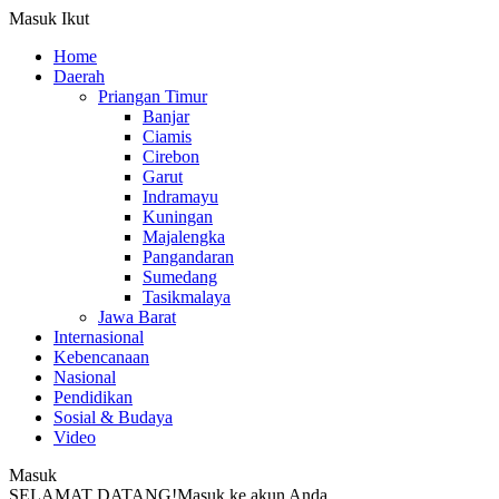
Masuk
Ikut
Home
Daerah
Priangan Timur
Banjar
Ciamis
Cirebon
Garut
Indramayu
Kuningan
Majalengka
Pangandaran
Sumedang
Tasikmalaya
Jawa Barat
Internasional
Kebencanaan
Nasional
Pendidikan
Sosial & Budaya
Video
Masuk
SELAMAT DATANG!
Masuk ke akun Anda