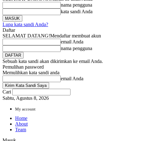
nama pengguna
kata sandi Anda
Lupa kata sandi Anda?
Daftar
SELAMAT DATANG!
Mendaftar membuat akun
email Anda
nama pengguna
Sebuah kata sandi akan dikirimkan ke email Anda.
Pemulihan password
Memulihkan kata sandi anda
email Anda
Cari
Sabtu, Agustus 8, 2026
My account
Home
About
Team
Masuk