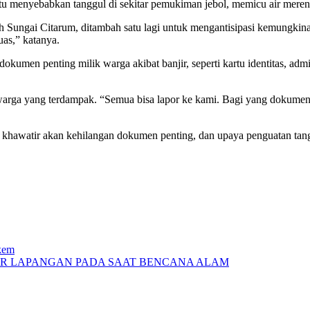
e itu menyebabkan tanggul di sekitar pemukiman jebol, memicu air mer
Sungai Citarum, ditambah satu lagi untuk mengantisipasi kemungkinan 
uas,” katanya.
okumen penting milik warga akibat banjir, seperti kartu identitas, ad
rga yang terdampak. “Semua bisa lapor ke kami. Bagi yang dokumenn
u khawatir akan kehilangan dokumen penting, dan upaya penguatan tang
kem
UR LAPANGAN PADA SAAT BENCANA ALAM