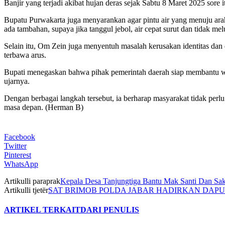
Banjir yang terjadi akibat hujan deras sejak Sabtu 8 Maret 2025 sor
Bupatu Purwakarta juga menyarankan agar pintu air yang menuju arah 
ada tambahan, supaya jika tanggul jebol, air cepat surut dan tidak mel
Selain itu, Om Zein juga menyentuh masalah kerusakan identitas dan d
terbawa arus.
Bupati menegaskan bahwa pihak pemerintah daerah siap membantu wa
ujarnya.
Dengan berbagai langkah tersebut, ia berharap masyarakat tidak perl
masa depan. (Herman B)
Facebook
Twitter
Pinterest
WhatsApp
Artikulli paraprak
Kepala Desa Tanjungtiga Bantu Mak Santi Dan Sa
Artikulli tjetër
SAT BRIMOB POLDA JABAR HADIRKAN DAP
ARTIKEL TERKAIT
DARI PENULIS