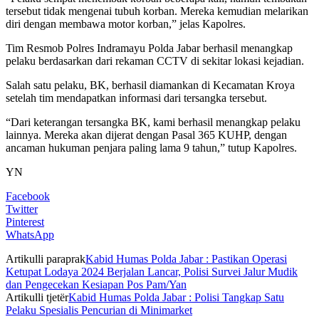
tersebut tidak mengenai tubuh korban. Mereka kemudian melarikan
diri dengan membawa motor korban,” jelas Kapolres.
Tim Resmob Polres Indramayu Polda Jabar berhasil menangkap
pelaku berdasarkan dari rekaman CCTV di sekitar lokasi kejadian.
Salah satu pelaku, BK, berhasil diamankan di Kecamatan Kroya
setelah tim mendapatkan informasi dari tersangka tersebut.
“Dari keterangan tersangka BK, kami berhasil menangkap pelaku
lainnya. Mereka akan dijerat dengan Pasal 365 KUHP, dengan
ancaman hukuman penjara paling lama 9 tahun,” tutup Kapolres.
YN
Facebook
Twitter
Pinterest
WhatsApp
Artikulli paraprak
Kabid Humas Polda Jabar : Pastikan Operasi
Ketupat Lodaya 2024 Berjalan Lancar, Polisi Survei Jalur Mudik
dan Pengecekan Kesiapan Pos Pam/Yan
Artikulli tjetër
Kabid Humas Polda Jabar : Polisi Tangkap Satu
Pelaku Spesialis Pencurian di Minimarket