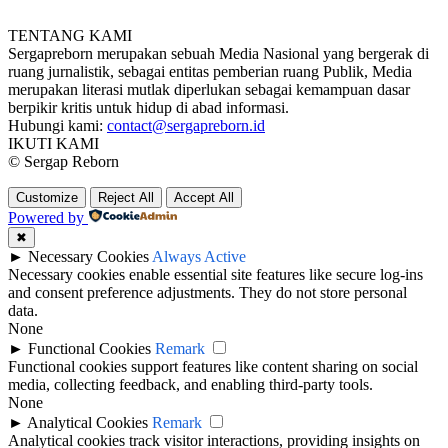
TENTANG KAMI
Sergapreborn merupakan sebuah Media Nasional yang bergerak di
ruang jurnalistik, sebagai entitas pemberian ruang Publik, Media
merupakan literasi mutlak diperlukan sebagai kemampuan dasar
berpikir kritis untuk hidup di abad informasi.
Hubungi kami:
contact@sergapreborn.id
IKUTI KAMI
© Sergap Reborn
Customize
Reject All
Accept All
Powered by
✖
►
Necessary Cookies
Always Active
Necessary cookies enable essential site features like secure log-ins
and consent preference adjustments. They do not store personal
data.
None
►
Functional Cookies
Remark
Functional cookies support features like content sharing on social
media, collecting feedback, and enabling third-party tools.
None
►
Analytical Cookies
Remark
Analytical cookies track visitor interactions, providing insights on