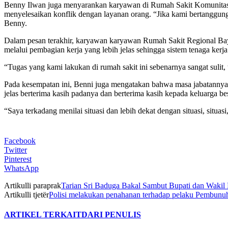
Benny Ilwan juga menyarankan karyawan di Rumah Sakit Komunitas B
menyelesaikan konflik dengan layanan orang. “Jika kami bertanggung
Benny.
Dalam pesan terakhir, karyawan karyawan Rumah Sakit Regional Bayu
melalui pembagian kerja yang lebih jelas sehingga sistem tenaga kerja
“Tugas yang kami lakukan di rumah sakit ini sebenarnya sangat sulit,
Pada kesempatan ini, Benni juga mengatakan bahwa masa jabatannya d
jelas berterima kasih padanya dan berterima kasih kepada keluarga b
“Saya terkadang menilai situasi dan lebih dekat dengan situasi, situasi
Facebook
Twitter
Pinterest
WhatsApp
Artikulli paraprak
Tarian Sri Baduga Bakal Sambut Bupati dan Wakil 
Artikulli tjetër
Polisi melakukan penahanan terhadap pelaku Pembunu
ARTIKEL TERKAIT
DARI PENULIS