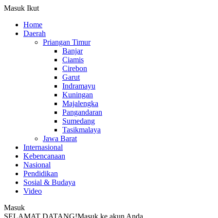
Masuk
Ikut
Home
Daerah
Priangan Timur
Banjar
Ciamis
Cirebon
Garut
Indramayu
Kuningan
Majalengka
Pangandaran
Sumedang
Tasikmalaya
Jawa Barat
Internasional
Kebencanaan
Nasional
Pendidikan
Sosial & Budaya
Video
Masuk
SELAMAT DATANG!
Masuk ke akun Anda