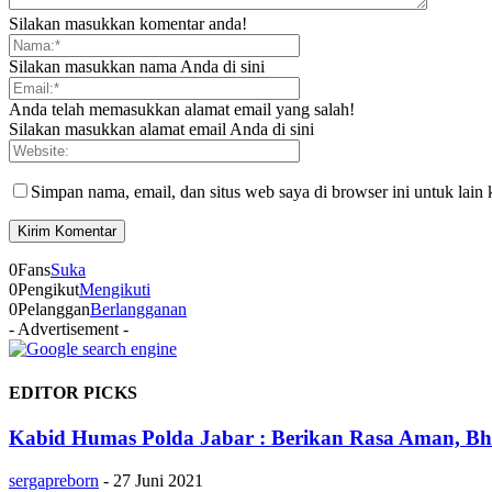
Silakan masukkan komentar anda!
Silakan masukkan nama Anda di sini
Anda telah memasukkan alamat email yang salah!
Silakan masukkan alamat email Anda di sini
Simpan nama, email, dan situs web saya di browser ini untuk lain 
0
Fans
Suka
0
Pengikut
Mengikuti
0
Pelanggan
Berlangganan
- Advertisement -
EDITOR PICKS
Kabid Humas Polda Jabar : Berikan Rasa Aman, Bha
sergapreborn
-
27 Juni 2021