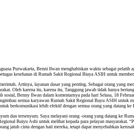
guasa Purwakarta, Benni Ilwan menghabiskan waktu sebagai pelatih ap
 petugas kesehatan di Rumah Sakit Regional Biaya ASIH untuk membe
pemerintah. Artinya, layanan dasar yang penting. Sebagai orang yang me
akat. Oleh karena itu, karena itu, Tanggung jawab tidak hanya bertang
wab sosial, Benny Ilwan dalam komentarnya pada hari Selasa, 18 Febru
ia mengimbau semua karyawan Rumah Sakit Regional Bayu ASIH untuk me
tuk berkomunikasi lebih efektif dengan semua orang yang datang ke
nyum dan tersenyum. Saya melayani orang -orang yang datang ke Rum
ional Baiyu Ashi untuk melihat kepada para pelayan masyarakat. “Perl
ng jatuh cinta dengan hati mereka, tetapi dapat menyebabkan kerusak