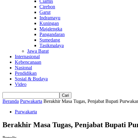
Ciamis
Cirebon
Garut
Indramayu
Kuningan
Majalengka
Pangandaran
Sumedang
Tasikmalaya
Jawa Barat
Internasional
Kebencanaan
Nasional
Pendidikan
Sosial & Budaya
Video
Beranda
Purwakarta
Berakhir Masa Tugas, Penjabat Bupati Purwak
Purwakarta
Berakhir Masa Tugas, Penjabat Bupati P
Penulis