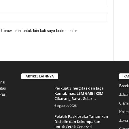
 browser ini untuk lain kali saya berkomentar.
ARTIKEL LAINNYA
KA
nal
Band
Perkuat Sinergitas dan Jaga
itas
Kamtibmas, LSM GMBI KSM
rasi
Jakar
Cikarang Barat Gelar...
Ciami
6 Agustus 2026
Kalim
Pelatih Paskibraka Tanamkan
Jawa 
Disiplin dan Kekompakan
untuk Cetak Generasi