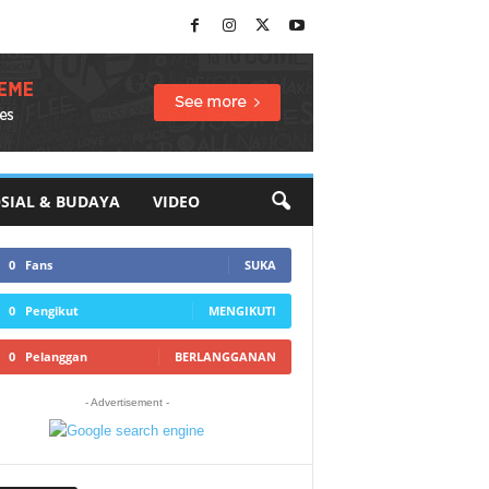
SIAL & BUDAYA
VIDEO
0
Fans
SUKA
0
Pengikut
MENGIKUTI
0
Pelanggan
BERLANGGANAN
- Advertisement -