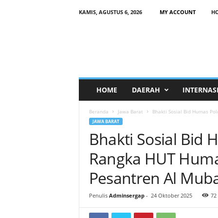
KAMIS, AGUSTUS 6, 2026
MY ACCOUNT
H
HOME
DAERAH
INTERNAS
Beranda
Jawa Barat
Bhakti Sosial Bid Humas Pol
JAWA BARAT
Bhakti Sosial Bid
Rangka HUT Humas
Pesantren Al Mu
Penulis
Adminsergap
-
24 Oktober 2025
72