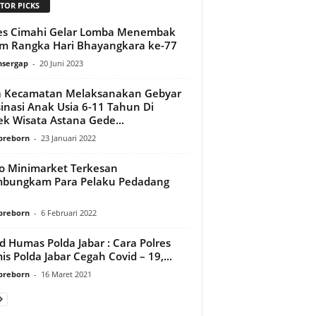
TOR PICKS
es Cimahi Gelar Lomba Menembak
m Rangka Hari Bhayangkara ke-77
sergap
-
20 Juni 2023
a Kecamatan Melaksanakan Gebyar
inasi Anak Usia 6-11 Tahun Di
k Wisata Astana Gede...
preborn
-
23 Januari 2022
o Minimarket Terkesan
bungkam Para Pelaku Pedadang
l
preborn
-
6 Februari 2022
d Humas Polda Jabar : Cara Polres
is Polda Jabar Cegah Covid – 19,...
preborn
-
16 Maret 2021