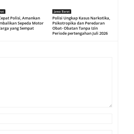
rat
Jawa Barat
Cepat Polisi, Amankan
Polisi Ungkap Kasus Narkotika,
mbalikan Sepeda Motor
Psikotropika dan Peredaran
Warga yang Sempat
Obat- Obatan Tanpa Izin
Periode pertengahan Juli 2026