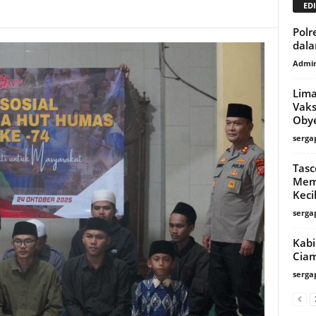
EDI
Polr
dala
Admin
Lim
Vaks
Obye
serga
Tasc
Mem
Keci
serga
Kabi
Ciam
serga