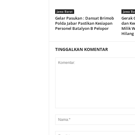
Jawa Barat
Jawa Ba
Gelar Pasukan : Dansat Brimob
Gerak 
Polda Jabar Pastikan Kesiapan
dan Ke
Personel Batalyon B Pelopor
Milik 
Hilang
TINGGALKAN KOMENTAR