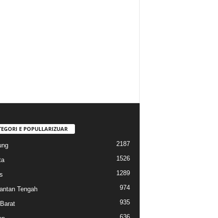
TEGORI E POPULLARIZUAR
2187
ung
1526
ta
1289
s
974
antan Tengah
935
Barat
636