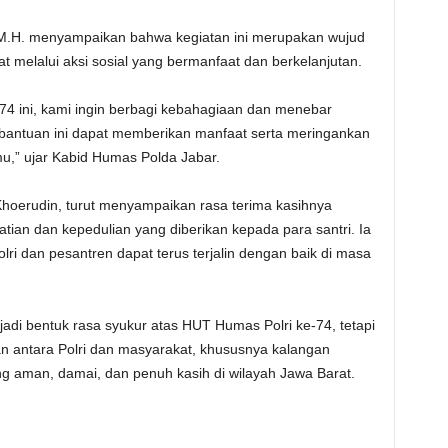
M.H. menyampaikan bahwa kegiatan ini merupakan wujud
t melalui aksi sosial yang bermanfaat dan berkelanjutan.
4 ini, kami ingin berbagi kebahagiaan dan menebar
antuan ini dapat memberikan manfaat serta meringankan
mu,” ujar Kabid Humas Polda Jabar.
hoerudin, turut menyampaikan rasa terima kasihnya
ian dan kepedulian yang diberikan kepada para santri. Ia
olri dan pesantren dapat terus terjalin dengan baik di masa
njadi bentuk rasa syukur atas HUT Humas Polri ke-74, tetapi
 antara Polri dan masyarakat, khususnya kalangan
ng aman, damai, dan penuh kasih di wilayah Jawa Barat.