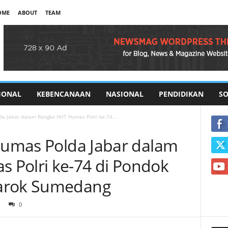
OME
ABOUT
TEAM
IONAL
KEBENCANAAN
NASIONAL
PENDIDIKAN
SO
da Jabar dalam Rangka HUT Humas Polri ke-74...
 Humas Polda Jabar dalam
 Polri ke-74 di Pondok
barok Sumedang
0