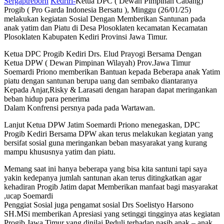
Sergaptreborn
Kedriri-
Ketua DPC ( Dewan Pimpinan Cabang)
Progib ( Pro Garda Indonesia Bersatu ), Minggu (26/01/25)
melakukan kegiatan Sosial Dengan Memberikan Santunan pada
anak yatim dan Piatu di Desa Plosoklaten kecamatan Kecamatan
Plosoklaten Kabupaten Kediri Provinsi Jawa Timur.
Ketua DPC Progib Kediri Drs. Elud Prayogi Bersama Dengan
Ketua DPW ( Dewan Pimpinan Wilayah) Prov.Jawa Timur
Soemardi Priono memberikan Bantuan kepada Beberapa anak Yatim
piatu dengan santunan berupa uang dan sembako diantaranya
Kepada Anjar,Risky & Larasati dengan harapan dapat meringankan
beban hidup para penerima
Dalam Konfrensi persnya pada pada Wartawan.
Lanjut Ketua DPW Jatim Soemardi Priono menegaskan, DPC
Progib Kediri Bersama DPW akan terus melakukan kegiatan yang
bersifat sosial guna meringankan beban masyarakat yang kurang
mampu khususnya yatim dan piatu.
Memang saat ini hanya beberapa yang bisa kita santuni tapi saya
yakin kedepanya jumlah santunan akan terus ditingkatkan agar
kehadiran Progib Jatim dapat Memberikan manfaat bagi masyarakat
,ucap Soemardi
Penggiat Sosial juga pengamat sosial Drs Soelistyo Harsono
SH.MSi memberikan Apresiasi yang setinggi tingginya atas kegiatan
Progib Jawa Timur yang dinilai Peduli terhadap nasib anak – anak