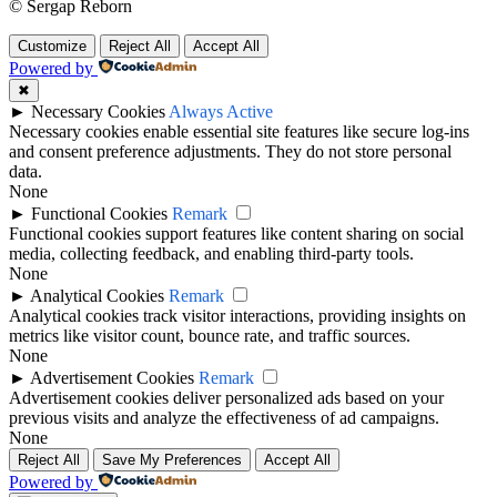
© Sergap Reborn
Customize
Reject All
Accept All
Powered by
✖
►
Necessary Cookies
Always Active
Necessary cookies enable essential site features like secure log-ins
and consent preference adjustments. They do not store personal
data.
None
►
Functional Cookies
Remark
Functional cookies support features like content sharing on social
media, collecting feedback, and enabling third-party tools.
None
►
Analytical Cookies
Remark
Analytical cookies track visitor interactions, providing insights on
metrics like visitor count, bounce rate, and traffic sources.
None
►
Advertisement Cookies
Remark
Advertisement cookies deliver personalized ads based on your
previous visits and analyze the effectiveness of ad campaigns.
None
Reject All
Save My Preferences
Accept All
Powered by