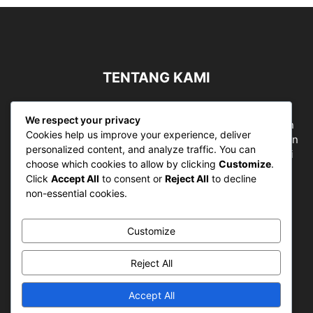
TENTANG KAMI
Sergapreborn merupakan sebuah Media Nasional yang
We respect your privacy
bergerak di ruang jurnalistik, sebagai entitas pemberian
Cookies help us improve your experience, deliver
ruang Publik, Media merupakan literasi mutlak diperlukan
personalized content, and analyze traffic. You can
sebagai kemampuan dasar berpikir kritis untuk hidup di
choose which cookies to allow by clicking
Customize
.
abad informasi.
Click
Accept All
to consent or
Reject All
to decline
non-essential cookies.
Hubungi kami:
contact@sergapreborn.id
Customize
IKUTI KAMI
Reject All
Accept All