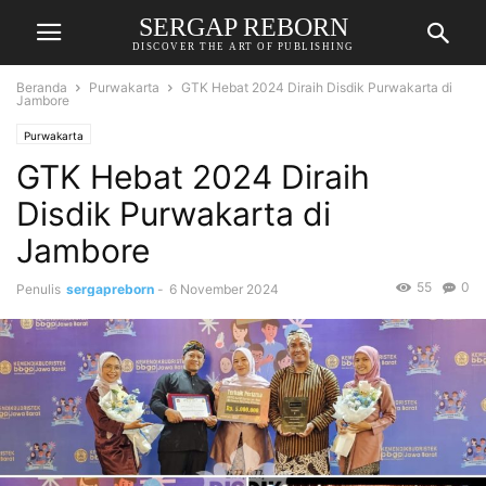
SERGAP REBORN
DISCOVER THE ART OF PUBLISHING
Beranda
Purwakarta
GTK Hebat 2024 Diraih Disdik Purwakarta di
Jambore
Purwakarta
GTK Hebat 2024 Diraih
Disdik Purwakarta di
Jambore
55
0
Penulis
sergapreborn
-
6 November 2024