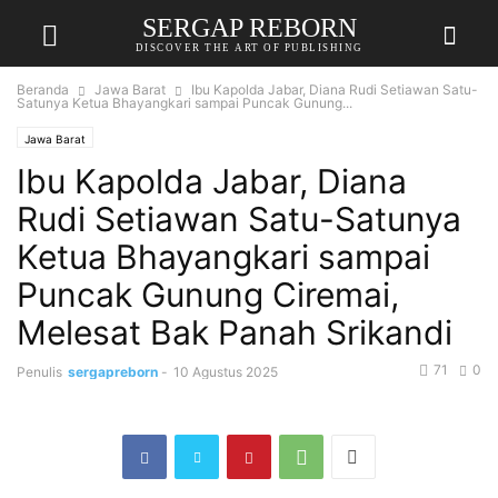
SERGAP REBORN
DISCOVER THE ART OF PUBLISHING
Beranda
Jawa Barat
Ibu Kapolda Jabar, Diana Rudi Setiawan Satu-
Satunya Ketua Bhayangkari sampai Puncak Gunung...
Jawa Barat
Ibu Kapolda Jabar, Diana
Rudi Setiawan Satu-Satunya
Ketua Bhayangkari sampai
Puncak Gunung Ciremai,
Melesat Bak Panah Srikandi
71
0
Penulis
sergapreborn
-
10 Agustus 2025