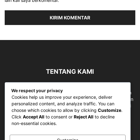
lain kali saya berkomentar.
TENTANG KAMI
Sergapreborn merupakan sebuah Media Nasional yang
We respect your privacy
bergerak di ruang jurnalistik, sebagai entitas pemberian
Cookies help us improve your experience, deliver
ruang Publik, Media merupakan literasi mutlak diperlukan
personalized content, and analyze traffic. You can
sebagai kemampuan dasar berpikir kritis untuk hidup di
choose which cookies to allow by clicking
Customize
.
abad informasi.
Click
Accept All
to consent or
Reject All
to decline
non-essential cookies.
Hubungi kami:
contact@sergapreborn.id