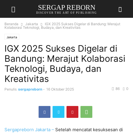
SERGAP REBORN
DISCOVER THE ART OF PUBLISHING
Beranda
Jakarta
IGX 2025 Sukses Digelar di Bandung: Merajut
Kolaborasi Teknologi, Budaya, dan Kreativitas
Jakarta
IGX 2025 Sukses Digelar di
Bandung: Merajut Kolaborasi
Teknologi, Budaya, dan
Kreativitas
86
0
Penulis
sergapreborn
-
16 Oktober 2025
Sergapreborn
Jakarta –
Setelah mencatat kesuksesan di