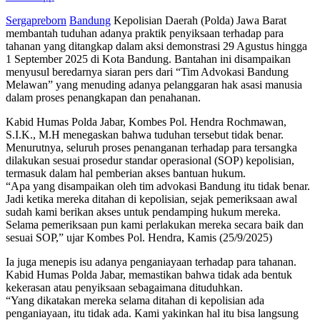
Sergapreborn
Bandung
Kepolisian Daerah (Polda) Jawa Barat
membantah tuduhan adanya praktik penyiksaan terhadap para
tahanan yang ditangkap dalam aksi demonstrasi 29 Agustus hingga
1 September 2025 di Kota Bandung. Bantahan ini disampaikan
menyusul beredarnya siaran pers dari “Tim Advokasi Bandung
Melawan” yang menuding adanya pelanggaran hak asasi manusia
dalam proses penangkapan dan penahanan.
Kabid Humas Polda Jabar, Kombes Pol. Hendra Rochmawan,
S.I.K., M.H menegaskan bahwa tuduhan tersebut tidak benar.
Menurutnya, seluruh proses penanganan terhadap para tersangka
dilakukan sesuai prosedur standar operasional (SOP) kepolisian,
termasuk dalam hal pemberian akses bantuan hukum.
“Apa yang disampaikan oleh tim advokasi Bandung itu tidak benar.
Jadi ketika mereka ditahan di kepolisian, sejak pemeriksaan awal
sudah kami berikan akses untuk pendamping hukum mereka.
Selama pemeriksaan pun kami perlakukan mereka secara baik dan
sesuai SOP,” ujar Kombes Pol. Hendra, Kamis (25/9/2025)
Ia juga menepis isu adanya penganiayaan terhadap para tahanan.
Kabid Humas Polda Jabar, memastikan bahwa tidak ada bentuk
kekerasan atau penyiksaan sebagaimana dituduhkan.
“Yang dikatakan mereka selama ditahan di kepolisian ada
penganiayaan, itu tidak ada. Kami yakinkan hal itu bisa langsung