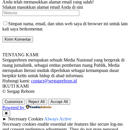
Anda telah memasukkan alamat email yang salah!
Silakan masukkan alamat email Anda di sini
Simpan nama, email, dan situs web saya di browser ini untuk lain
kali saya berkomentar.
TENTANG KAMI
Sergapreborn merupakan sebuah Media Nasional yang bergerak di
ruang jurnalistik, sebagai entitas pemberian ruang Publik, Media
merupakan literasi mutlak diperlukan sebagai kemampuan dasar
berpikir kritis untuk hidup di abad informasi.
Hubungi kami:
contact@sergapreborn.id
IKUTI KAMI
© Sergap Reborn
Customize
Reject All
Accept All
Powered by
✖
►
Necessary Cookies
Always Active
Necessary cookies enable essential site features like secure log-ins
and consent preference adjustments. They do not store personal