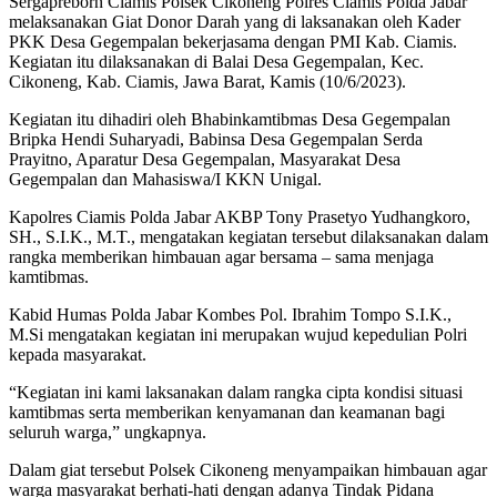
Sergapreborn Ciamis Polsek Cikoneng Polres Ciamis Polda Jabar
melaksanakan Giat Donor Darah yang di laksanakan oleh Kader
PKK Desa Gegempalan bekerjasama dengan PMI Kab. Ciamis.
Kegiatan itu dilaksanakan di Balai Desa Gegempalan, Kec.
Cikoneng, Kab. Ciamis, Jawa Barat, Kamis (10/6/2023).
Kegiatan itu dihadiri oleh Bhabinkamtibmas Desa Gegempalan
Bripka Hendi Suharyadi, Babinsa Desa Gegempalan Serda
Prayitno, Aparatur Desa Gegempalan, Masyarakat Desa
Gegempalan dan Mahasiswa/I KKN Unigal.
Kapolres Ciamis Polda Jabar AKBP Tony Prasetyo Yudhangkoro,
SH., S.I.K., M.T., mengatakan kegiatan tersebut dilaksanakan dalam
rangka memberikan himbauan agar bersama – sama menjaga
kamtibmas.
Kabid Humas Polda Jabar Kombes Pol. Ibrahim Tompo S.I.K.,
M.Si mengatakan kegiatan ini merupakan wujud kepedulian Polri
kepada masyarakat.
“Kegiatan ini kami laksanakan dalam rangka cipta kondisi situasi
kamtibmas serta memberikan kenyamanan dan keamanan bagi
seluruh warga,” ungkapnya.
Dalam giat tersebut Polsek Cikoneng menyampaikan himbauan agar
warga masyarakat berhati-hati dengan adanya Tindak Pidana