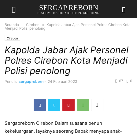
SERGAP REBORN
DISCOVER THE ART OF PUBLISHING
Beranda
Cirebon
Kapolda Jabar Ajak Personel Polres Cirebon Kota
Menjadi Polisi penolong
Cirebon
Kapolda Jabar Ajak Personel
Polres Cirebon Kota Menjadi
Polisi penolong
67
0
Penulis
sergapreborn
-
24 Februari 2023
Sergapreborn Cirebon Dalam suasana penuh
kekeluargaan, layaknya seorang Bapak menyapa anak-