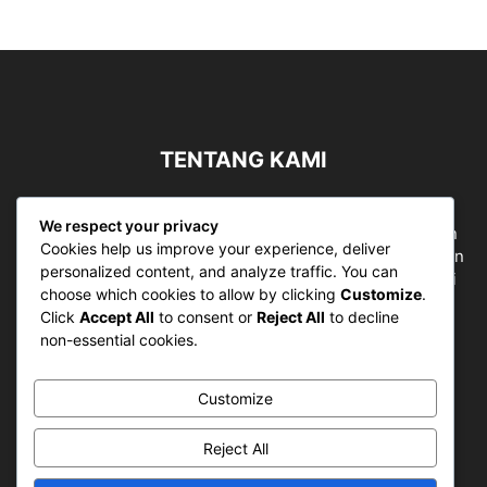
TENTANG KAMI
Sergapreborn merupakan sebuah Media Nasional yang
We respect your privacy
bergerak di ruang jurnalistik, sebagai entitas pemberian
Cookies help us improve your experience, deliver
ruang Publik, Media merupakan literasi mutlak diperlukan
personalized content, and analyze traffic. You can
sebagai kemampuan dasar berpikir kritis untuk hidup di
choose which cookies to allow by clicking
Customize
.
abad informasi.
Click
Accept All
to consent or
Reject All
to decline
non-essential cookies.
Hubungi kami:
contact@sergapreborn.id
Customize
IKUTI KAMI
Reject All