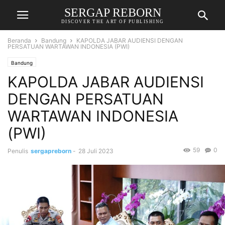
SERGAP REBORN
DISCOVER THE ART OF PUBLISHING
Beranda
Bandung
KAPOLDA JABAR AUDIENSI DENGAN
PERSATUAN WARTAWAN INDONESIA (PWI)
Bandung
KAPOLDA JABAR AUDIENSI
DENGAN PERSATUAN
WARTAWAN INDONESIA
(PWI)
59
0
Penulis
sergapreborn
-
28 Juli 2023