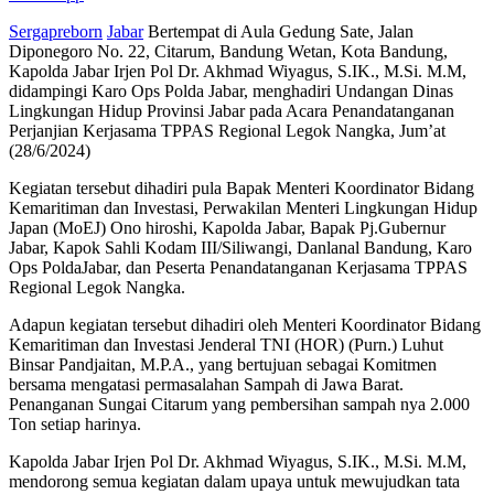
Sergapreborn
Jabar
Bertempat di Aula Gedung Sate, Jalan
Diponegoro No. 22, Citarum, Bandung Wetan, Kota Bandung,
Kapolda Jabar Irjen Pol Dr. Akhmad Wiyagus, S.IK., M.Si. M.M,
didampingi Karo Ops Polda Jabar, menghadiri Undangan Dinas
Lingkungan Hidup Provinsi Jabar pada Acara Penandatanganan
Perjanjian Kerjasama TPPAS Regional Legok Nangka, Jum’at
(28/6/2024)
Kegiatan tersebut dihadiri pula Bapak Menteri Koordinator Bidang
Kemaritiman dan Investasi, Perwakilan Menteri Lingkungan Hidup
Japan (MoEJ) Ono hiroshi, Kapolda Jabar, Bapak Pj.Gubernur
Jabar, Kapok Sahli Kodam III/Siliwangi, Danlanal Bandung, Karo
Ops PoldaJabar, dan Peserta Penandatanganan Kerjasama TPPAS
Regional Legok Nangka.
Adapun kegiatan tersebut dihadiri oleh Menteri Koordinator Bidang
Kemaritiman dan Investasi Jenderal TNI (HOR) (Purn.) Luhut
Binsar Pandjaitan, M.P.A., yang bertujuan sebagai Komitmen
bersama mengatasi permasalahan Sampah di Jawa Barat.
Penanganan Sungai Citarum yang pembersihan sampah nya 2.000
Ton setiap harinya.
Kapolda Jabar Irjen Pol Dr. Akhmad Wiyagus, S.IK., M.Si. M.M,
mendorong semua kegiatan dalam upaya untuk mewujudkan tata