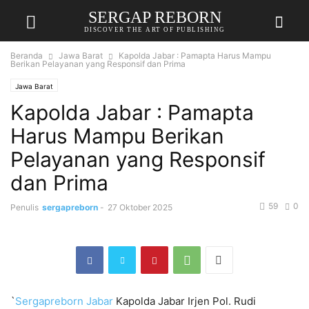
SERGAP REBORN
DISCOVER THE ART OF PUBLISHING
Beranda
Jawa Barat
Kapolda Jabar : Pamapta Harus Mampu
Berikan Pelayanan yang Responsif dan Prima
Jawa Barat
Kapolda Jabar : Pamapta
Harus Mampu Berikan
Pelayanan yang Responsif
dan Prima
59
0
Penulis
sergapreborn
-
27 Oktober 2025
`
Sergapreborn
Jabar
Kapolda Jabar Irjen Pol. Rudi